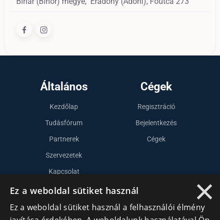
Bihar (Bihor) megye,
Éradony (Adoni),
Főutca 273
Általános
Cégek
Kezdőlap
Regisztráció
Tudásfórum
Bejelentkezés
Partnerek
Cégek
Szervezetek
Kapcsolat
×
Ez a weboldal sütiket használ
Lépj kapcsolatba velünk
Ez a weboldal sütiket használ a felhasználói élmény