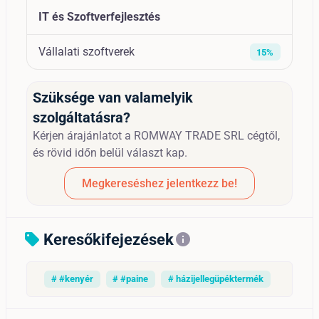
IT és Szoftverfejlesztés
Vállalati szoftverek
15%
Szüksége van valamelyik
szolgáltatásra?
Kérjen árajánlatot a ROMWAY TRADE SRL cégtől,
és rövid időn belül választ kap.
Megkereséshez jelentkezz be!
Keresőkifejezések
sell
info
# #kenyér
# #paine
# házijellegüpéktermék