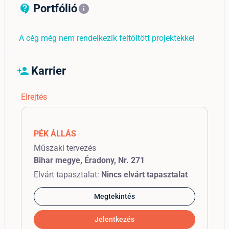
Portfólió
contact_support_outline
info
A cég még nem rendelkezik feltöltött projektekkel
Karrier
person_add
Elrejtés
PÉK ÁLLÁS
Műszaki tervezés
Bihar megye, Éradony, Nr. 271
Elvárt tapasztalat:
Nincs elvárt tapasztalat
Megtekintés
Jelentkezés