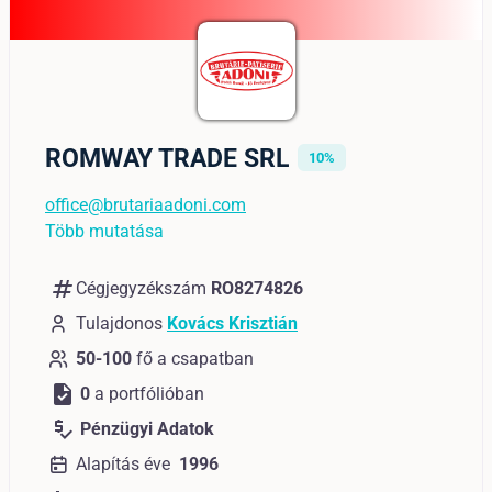
ROMWAY TRADE SRL
10%
office@brutariaadoni.com
Több mutatása
numbers
Cégjegyzékszám
RO8274826
Tulajdonos
Kovács Krisztián
50-100
fő a csapatban
task
0
a portfólióban
price_check
Pénzügyi Adatok
Alapítás éve
1996