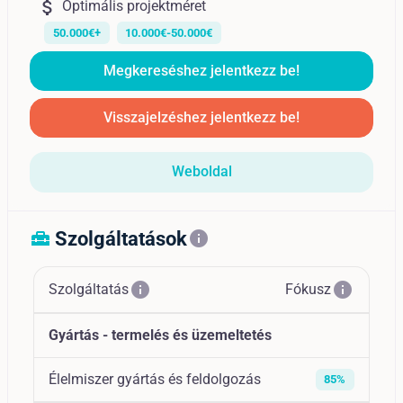
attach_money
Optimális projektméret
50.000€+
10.000€-50.000€
Megkereséshez jelentkezz be!
Visszajelzéshez jelentkezz be!
Weboldal
Szolgáltatások
home_repair_service
info
info
info
Szolgáltatás
Fókusz
Gyártás - termelés és üzemeltetés
Élelmiszer gyártás és feldolgozás
85%