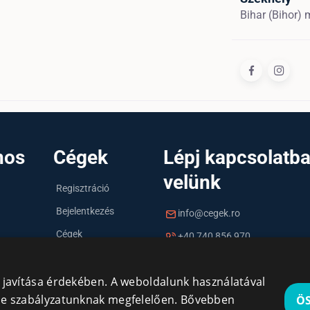
Bihar (Bihor)
nos
Cégek
Lépj kapcsolatb
velünk
Regisztráció
Bejelentkezés
info@cegek.ro
Cégek
+40 740 856 970
y javítása érdekében. A weboldalunk használatával
kie szabályzatunknak megfelelően.
Bővebben
Ö