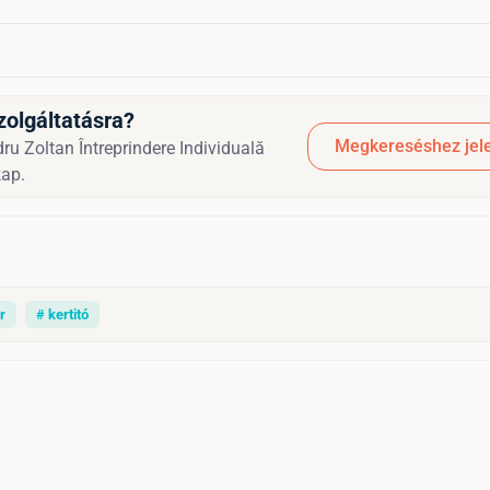
zolgáltatásra?
Megkereséshez jele
ru Zoltan Întreprindere Individuală
kap.
r
# kertitó