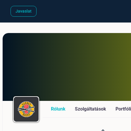
Javaslat
Rólunk
Szolgáltatások
Portfól