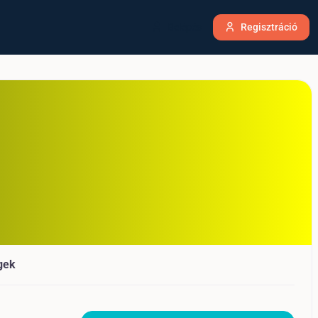
Belépés
Regisztráció
gek