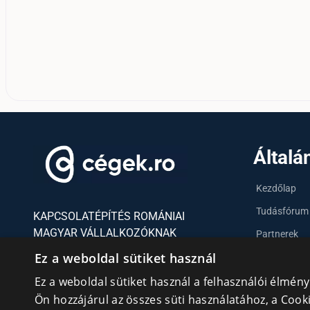
Általá
Kezdőlap
Tudásfórum
KAPCSOLATÉPÍTÉS ROMÁNIAI
MAGYAR VÁLLALKOZÓKNAK
Partnerek
Ez a weboldal sütiket használ
Szervezetek
Ez a weboldal sütiket használ a felhasználói élmén
Kapcsolat
Adatvédelmi irányelvek
Ön hozzájárul az összes süti használatához, a Coo
cookie