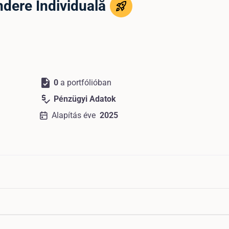
ndere Individuală
task
0
a portfólióban
price_check
Pénzügyi Adatok
Alapítás éve
2025