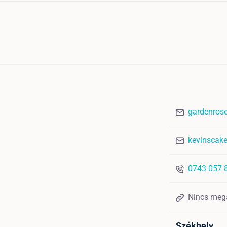
gardenros
kevinscak
0743 057 
Nincs meg
Székhely