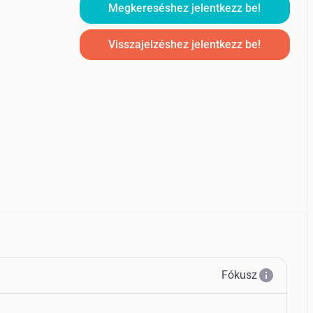
Megkereséshez jelentkezz be!
Visszajelzéshez jelentkezz be!
info
Fókusz