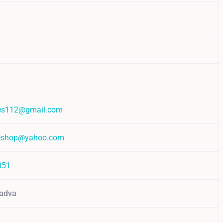
es112@gmail.com
eshop@yahoo.com
851
adva