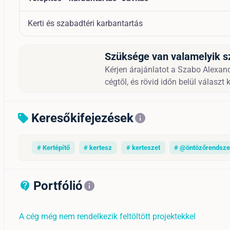
Kerti és szabadtéri karbantartás
Szüksége van valamelyik s
Kérjen árajánlatot a Szabo Alexand
cégtől, és rövid időn belül választ 
Keresőkifejezések
sell
info
# Kertépítő
# kertesz
# kerteszet
# @öntözőrendsze
Portfólió
contact_support_outline
info
A cég még nem rendelkezik feltöltött projektekkel