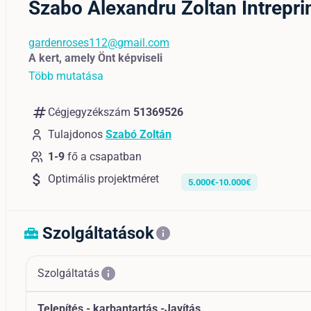
Szabo Alexandru Zoltan Întrepri
gardenroses112@gmail.com
A kert, amely Önt képviseli
Több mutatása
numbers
Cégjegyzékszám
51369526
Tulajdonos
Szabó Zoltán
1-9
fő a csapatban
attach_money
Optimális projektméret
5.000€-10.000€
Szolgáltatások
home_repair_service
info
info
Szolgáltatás
Telepítés - karbantartás -Javítás