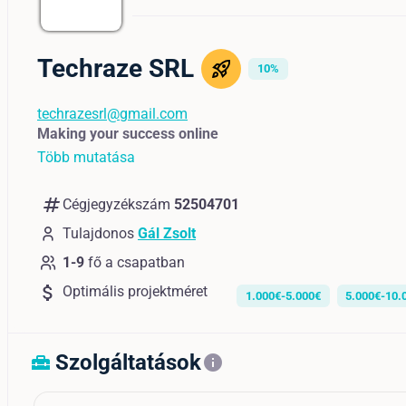
Techraze SRL
10%
techrazesrl@gmail.com
Making your success online
Több mutatása
numbers
Cégjegyzékszám
52504701
Tulajdonos
Gál Zsolt
1-9
fő a csapatban
attach_money
Optimális projektméret
1.000€-5.000€
5.000€-10.
Szolgáltatások
home_repair_service
info