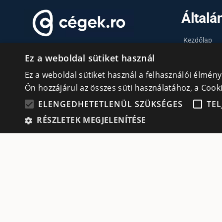
Általá
Kezdőlap
Ez a weboldal sütiket használ
Tudásfórum
KAPCSOLATÉPÍTÉS ROMÁNIAI
MAGYAR VÁLLALKOZÓKNAK
Partnerek
Ez a weboldal sütiket használ a felhasználói élmén
Ön hozzájárul az összes süti használatához, a Coo
Szervezetek
ELENGEDHETETLENÜL SZÜKSÉGES
TEL
Kapcsolat
Adatvédelmi irányelvek
RÉSZLETEK MEGJELENÍTÉSE
cookie
Süti (Cookie) szabályzat
Elen
Az elengedhetetlenül szükséges sütik lehetővé teszik
© All rights reserved | Cégek.ro
nem használható megfelelően az elengedhetetlenül 
Designed & Developed by
Prisma Solutions
Szolgáltató
Név
Lejárat
Leír