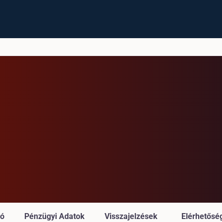
ió
Pénzügyi Adatok
Visszajelzések
Elérhetősé