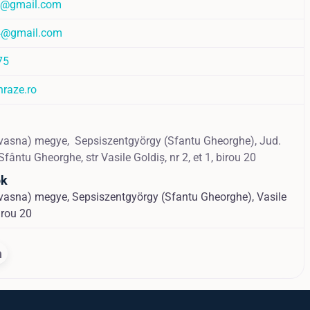
rl@gmail.com
14@gmail.com
75
hraze.ro
vasna) megye,
Sepsiszentgyörgy (Sfantu Gheorghe),
Jud.
fântu Gheorghe, str Vasile Goldiș, nr 2, et 1, birou 20
ok
asna) megye, Sepsiszentgyörgy (Sfantu Gheorghe), Vasile
birou 20