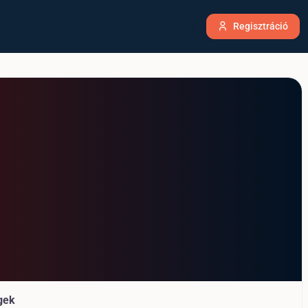
Belépés
Regisztráció
gek