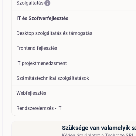
info
Szolgáltatás
IT és Szoftverfejlesztés
Desktop szolgáltatás és támogatás
Frontend fejlesztés
IT projektmenedzsment
Számítástechnikai szolgáltatások
Webfejlesztés
Rendszerelemzés - IT
Szüksége van valamelyik s
Kérjen árajánlatot a Techraze SRL c