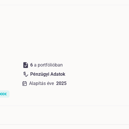
task
6
a portfólióban
price_check
Pénzügyi Adatok
Alapítás éve
2025
000€