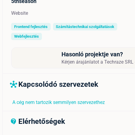
5thseason
Website
Frontend fejlesztés
Számítástechnikai szolgáltatások
Webfejlesztés
Hasonló projektje van?
Kérjen árajánlatot a Techraze SRL c
Kapcsolódó szervezetek
hub
A cég nem tartozik semmilyen szervezethez
Elérhetőségek
contact_support_outline