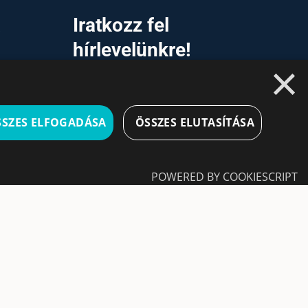
a
Iratkozz fel
hírlevelünkre!
×
Ne hagyd ki a lehetőséget, hogy naprakész
maradj a legfontosabb üzleti információkkal! A
feliratkozás egyszerű és gyors illetve bármikor
SSZES ELFOGADÁSA
ÖSSZES ELUTASÍTÁSA
leiratkozhatsz, ha úgy döntesz.
Feliratkozás
POWERED BY COOKIESCRIPT
A feliratkozással elfogadom a
Használati
feltételeket és Adatvédelmi szabályzatokat
Leiratkozás
tkezést és a fiókkezelést. A weboldal