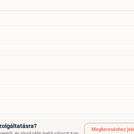
zolgáltatásra?
Megkereséshez jele
égtől, és rövid időn belül választ kap.