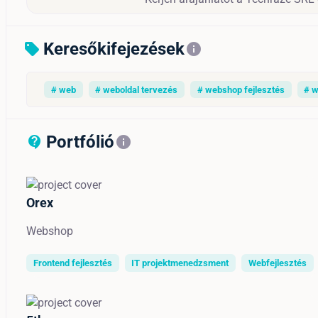
Keresőkifejezések
sell
info
# web
# weboldal tervezés
# webshop fejlesztés
# w
Portfólió
contact_support_outline
info
Orex
Webshop
Frontend fejlesztés
IT projektmenedzsment
Webfejlesztés