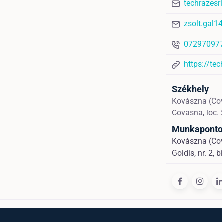
techrazes
zsolt.gal
07297097
https://tec
Székhely
Kovászna (Co
Covasna, loc. S
Munkapont
Kovászna (Cov
Goldis, nr. 2, 