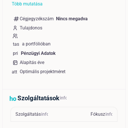
Több mutatása
numbers
Cégjegyzékszám
Nincs megadva
Tulajdonos
a portfólióban
tas
k
pri
Pénzügyi Adatok
ce_
Alapítás éve
ch
Optimális projektméret
att
eck
ac
h_
mo
Szolgáltatások
home_repair_service
info
ne
y
Szolgáltatás
info
Fókusz
info