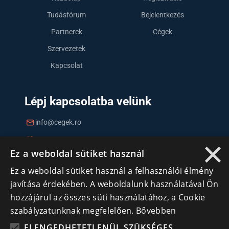
Tudásfórum
Bejelentkezés
Partnerek
Cégek
Szervezetek
Kapcsolat
Lépj kapcsolatba velünk
info@cegek.ro
×
+40 740 856 970
Ez a weboldal sütiket használ
Ez a weboldal sütiket használ a felhasználói élmény
javítása érdekében. A weboldalunk használatával Ön
hozzájárul az összes süti használatához, a Cookie
szabályzatunknak megfelelően.
Bővebben
Iratkozz fel hírlevelünkre!
ELENGEDHETETLENÜL SZÜKSÉGES