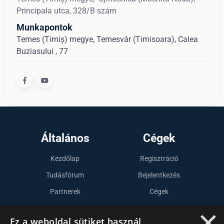
Principala utca, 328/B szám
Munkapontok
Temes (Timiș) megye, Temesvár (Timisoara), Calea
Buziasului , 77
Általános
Cégek
Kezdőlap
Regisztráció
Tudásfórum
Bejelentkezés
Partnerek
Cégek
×
Szervezetek
Ez a weboldal sütiket használ