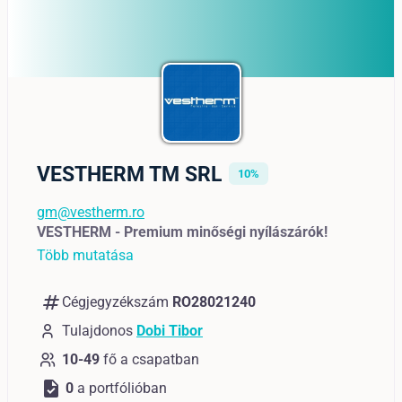
VESTHERM TM SRL
10%
gm@vestherm.ro
VESTHERM - Premium minőségi nyílászárók!
Több mutatása
numbers
Cégjegyzékszám
RO28021240
Tulajdonos
Dobi Tibor
10-49
fő a csapatban
task
0
a portfólióban