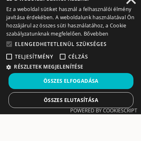
Kapcsolat
Ez a weboldal sütiket használ a felhasználói élmény
javítása érdekében. A weboldalunk használatával Ön
Lépj kapcsolatba velünk
hozzájárul az összes süti használatához, a Cookie
szabályzatunknak megfelelően.
Bővebben
info@cegek.ro
ELENGEDHETETLENÜL SZÜKSÉGES
+40 740 856 970
TELJESÍTMÉNY
CÉLZÁS
RÉSZLETEK MEGJELENÍTÉSE
ÖSSZES ELFOGADÁSA
Iratkozz fel hírlevelünkre!
ÖSSZES ELUTASÍTÁSA
Ne hagyd ki a lehetőséget, hogy naprakész maradj a
POWERED BY COOKIESCRIPT
legfontosabb üzleti információkkal! A feliratkozás
egyszerű és gyors illetve bármikor leiratkozhatsz, ha úgy
döntesz.
Elengedhetetlenül szükséges
Teljesítmény