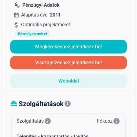
price_check
Pénzügyi Adatok
Alapítás éve
2011
attach_money
Optimális projektméret
Bármilyen méret
Megkereséshez jelentkezz be!
Visszajelzéshez jelentkezz be!
Weboldal
Szolgáltatások
home_repair_service
info
info
info
Szolgáltatás
Fókusz
Telepítés - karbantartás -Javítás