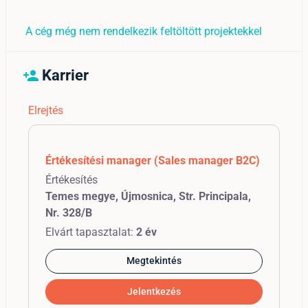
A cég még nem rendelkezik feltöltött projektekkel
Karrier
person_add
Elrejtés
Értékesítési manager (Sales manager B2C)
Értékesítés
Temes megye, Újmosnica, Str. Principala,
Nr. 328/B
Elvárt tapasztalat:
2 év
Megtekintés
Jelentkezés