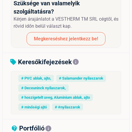
Szüksége van valamelyik
szolgáltatásra?
Kérjen árajánlatot a VESTHERM TM SRL cégtől, és
rövid időn belül választ kap.
Megkereséshez jelentkezz be!
Keresőkifejezések
sell
info
# PVC ablak, ajto,
# Salamander nyilaszarok
# Deceuninck nyilaszarok,
# hoszigetelt uveg, Aluminium ablak, ajto
# minőségi ajtó
# #nyilaszarok
Portfólió
contact_support_outline
info