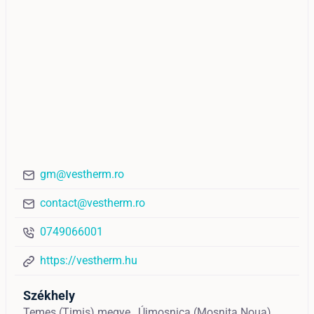
gm@vestherm.ro
contact@vestherm.ro
0749066001
https://vestherm.hu
Székhely
Temes (Timiș) megye,
Újmosnica (Mosnita Noua),