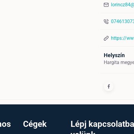
lorincz84
07461307
https://ww
Helyszín
Hargita megye
nos
Cégek
Lépj kapcsolatb