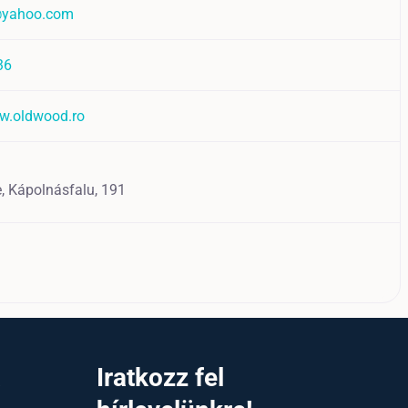
@yahoo.com
36
w.oldwood.ro
, Kápolnásfalu, 191
a
Iratkozz fel