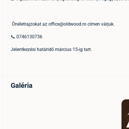
Önéletrajzokat az office@oldwood.ro címen várjuk.
📞 0746130736
Jelentkezési határidő március 15-ig tart.
Galéria