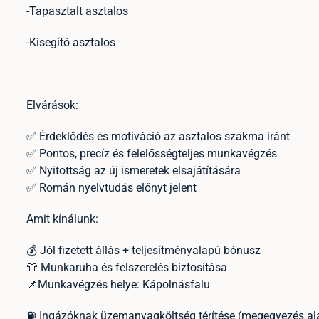
-Tapasztalt asztalos
-Kisegítő asztalos
Elvárások:
✅ Érdeklődés és motiváció az asztalos szakma iránt
✅ Pontos, precíz és felelősségteljes munkavégzés
✅ Nyitottság az új ismeretek elsajátítására
✅ Román nyelvtudás előnyt jelent
Amit kínálunk:
💰 Jól fizetett állás + teljesítményalapú bónusz
👕 Munkaruha és felszerelés biztosítása
📌Munkavégzés helye: Kápolnásfalu
⛽ Ingázóknak üzemanyagköltség térítése (megegyezés al