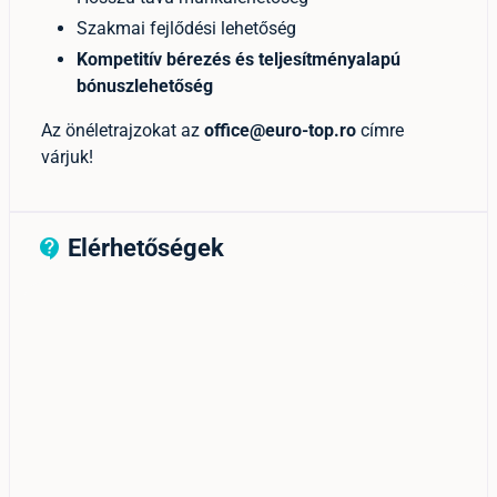
Szakmai fejlődési lehetőség
Kompetitív bérezés és teljesítményalapú
bónuszlehetőség
Az önéletrajzokat az
office@euro-top.ro
címre
várjuk!
Elérhetőségek
contact_support_outline