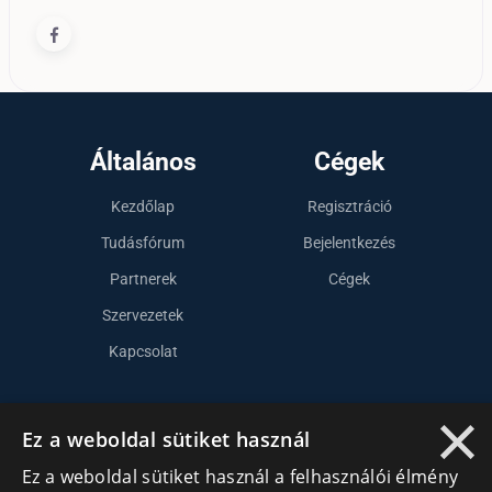
Általános
Cégek
Kezdőlap
Regisztráció
Tudásfórum
Bejelentkezés
Partnerek
Cégek
Szervezetek
Kapcsolat
×
Lépj kapcsolatba velünk
Ez a weboldal sütiket használ
Ez a weboldal sütiket használ a felhasználói élmény
info@cegek.ro