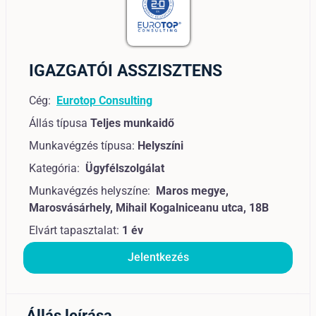
IGAZGATÓI ASSZISZTENS
Cég:
Eurotop Consulting
Állás típusa
Teljes munkaidő
Munkavégzés típusa:
Helyszíni
Kategória:
Ügyfélszolgálat
Munkavégzés helyszíne:
Maros megye,
Marosvásárhely, Mihail Kogalniceanu utca, 18B
Elvárt tapasztalat:
1 év
Jelentkezés
Állás leírása