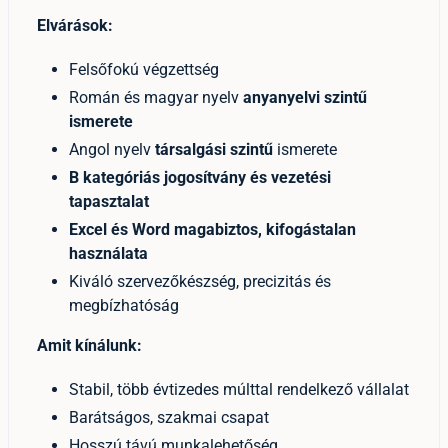
Elvárások:
Felsőfokú végzettség
Román és magyar nyelv
anyanyelvi szintű
ismerete
Angol nyelv
társalgási szintű
ismerete
B kategóriás jogosítvány és vezetési
tapasztalat
Excel és Word magabiztos, kifogástalan
használata
Kiváló szervezőkészség, precizitás és
megbízhatóság
Amit kínálunk:
Stabil, több évtizedes múlttal rendelkező vállalat
Barátságos, szakmai csapat
Hosszú távú munkalehetőség