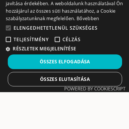
javítása érdekében. A weboldalunk használatával Ön
+40 740 856 970
hozzájárul az összes süti használatához, a Cookie
szabályzatunknak megfelelően.
Bővebben
ELENGEDHETETLENÜL SZÜKSÉGES
TELJESÍTMÉNY
CÉLZÁS
Iratkozz fel hírlevelünkre!
RÉSZLETEK MEGJELENÍTÉSE
Ne hagyd ki a lehetőséget, hogy naprakész maradj a
ÖSSZES ELFOGADÁSA
legfontosabb üzleti információkkal! A feliratkozás
egyszerű és gyors illetve bármikor leiratkozhatsz, ha úgy
döntesz.
ÖSSZES ELUTASÍTÁSA
POWERED BY COOKIESCRIPT
Feliratkozás
Elengedhetetlenül szükséges
Teljesítmény
A feliratkozással elfogadom a
Használati feltételeket
és Adatvédelmi szabályzatokat
Célzás
Leiratkozás