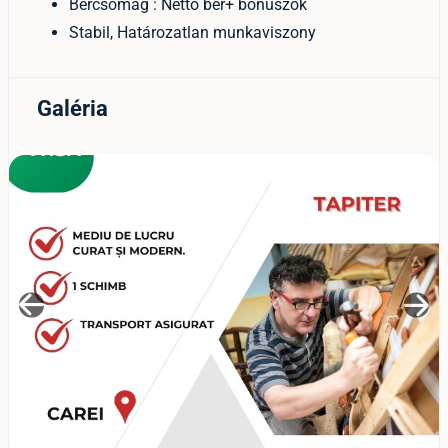
Bércsomag : Nettó bér+ bónuszok
Stabil, Határozatlan munkaviszony
Galéria