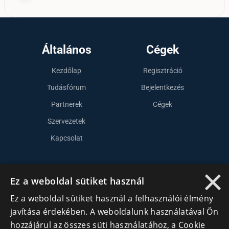
Általános
Cégek
Kezdőlap
Regisztráció
Tudásfórum
Bejelentkezés
Partnerek
Cégek
Szervezetek
Kapcsolat
×
Lépj kapcsolatba velünk
Ez a weboldal sütiket használ
info@cegek.ro
Ez a weboldal sütiket használ a felhasználói élmény
javítása érdekében. A weboldalunk használatával Ön
+40 740 856 970
hozzájárul az összes süti használatához, a Cookie