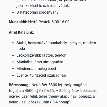
jelentkezését is szivesen várjuk.
B Kategóriás jogosítvány
Munkaidő:
Hétfő-Péntek, 8:00-16:00
Amit Kínálunk:
Stabil, hosszútávú munkahely, igényes, modern
iroda
Legkorszerűbb laptop, telefon
Munkába járás támogatása
Mindennap meleg ebéd
Évente, 45 fizetett szabadnap
Bércsomag:
Nettó Bér, 5300 lej, mely magába
fogalja a 4500 lej fix fizetés + 800 lej értékű étketzési
jegyek. Ezenfelűl, teljesítmény alapú havi bónusz, a
betanulási időszak után ( 3-4 hónap)