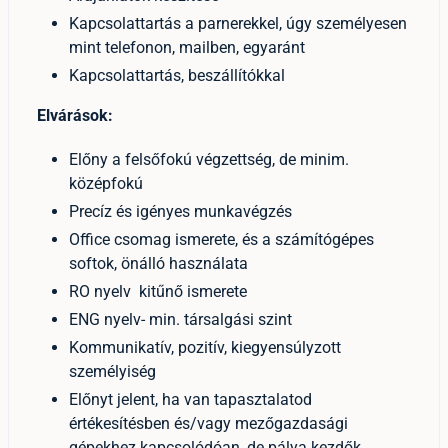
Kapcsolattartás a parnerekkel, úgy személyesen
mint telefonon, mailben, egyaránt
Kapcsolattartás, beszállítókkal
Elvárások:
Előny a felsőfokú végzettség, de minim.
középfokú
Precíz és igényes munkavégzés
Office csomag ismerete, és a számítógépes
softok, önálló használata
RO nyelv kitűnő ismerete
ENG nyelv- min. társalgási szint
Kommunikatív, pozitív, kiegyensúlyzott
személyiség
Előnyt jelent, ha van tapasztalatod
értékesítésben és/vagy mezőgazdasági
gépekhez kapcsolódóan, de pálya kezdők