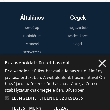
Általános
Cégek
Kezdőlap
Regisztráció
Tudásfórum
Bejelentkezés
Partnerek
Cégek
Szervezetek
×
Kapcsolat
Ez a weboldal sütiket használ
Ez a weboldal sütiket használ a felhasználói élmény
Lépj kapcsolatba velünk
javítása érdekében. A weboldalunk használatával Ön
hozzájárul az összes süti használatához, a Cookie
info@cegek.ro
szabályzatunknak megfelelően.
Bővebben
+40 740 856 970
ELENGEDHETETLENÜL SZÜKSÉGES
TELJESÍTMÉNY
CÉLZÁS