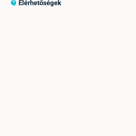
Elérhetőségek
contact_support_outline