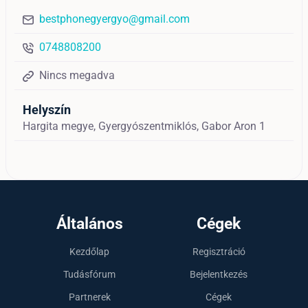
bestphonegyergyo@gmail.com
0748808200
Nincs megadva
Helyszín
Hargita megye, Gyergyószentmiklós, Gabor Aron 1
Általános
Cégek
Kezdőlap
Regisztráció
Tudásfórum
Bejelentkezés
Partnerek
Cégek