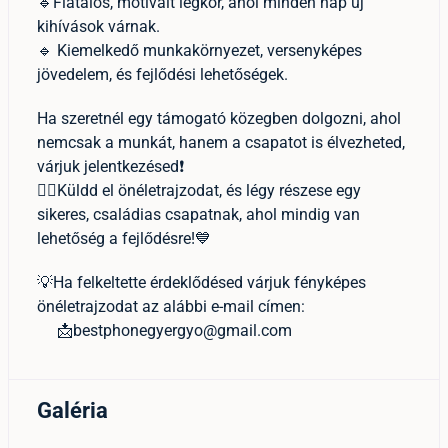
🔹Fiatalos, motivált légkör, ahol minden nap új
kihívások várnak.
🔹 Kiemelkedő munkakörnyezet, versenyképes
jövedelem, és fejlődési lehetőségek.
Ha szeretnél egy támogató közegben dolgozni, ahol
nemcsak a munkát, hanem a csapatot is élvezheted,
várjuk jelentkezésed❗
👉🏻Küldd el önéletrajzodat, és légy részese egy
sikeres, családias csapatnak, ahol mindig van
lehetőség a fejlődésre!💙
💡Ha felkeltette érdeklődésed várjuk fényképes
önéletrajzodat az alábbi e-mail címen:
📩bestphonegyergyo@gmail.com
Galéria