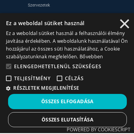
Szervezetek
×
Kapcsolat
Ez a weboldal sütiket használ
Ez a weboldal sütiket használ a felhasználói élmény
Lépj kapcsolatba velünk
javítása érdekében. A weboldalunk használatával Ön
hozzájárul az összes süti használatához, a Cookie
info@cegek.ro
szabályzatunknak megfelelően.
Bővebben
+40 740 856 970
ELENGEDHETETLENÜL SZÜKSÉGES
TELJESÍTMÉNY
CÉLZÁS
RÉSZLETEK MEGJELENÍTÉSE
Iratkozz fel hírlevelünkre!
ÖSSZES ELFOGADÁSA
Ne hagyd ki a lehetőséget, hogy naprakész maradj a
ÖSSZES ELUTASÍTÁSA
legfontosabb üzleti információkkal! A feliratkozás
egyszerű és gyors illetve bármikor leiratkozhatsz, ha úgy
POWERED BY COOKIESCRIPT
döntesz.