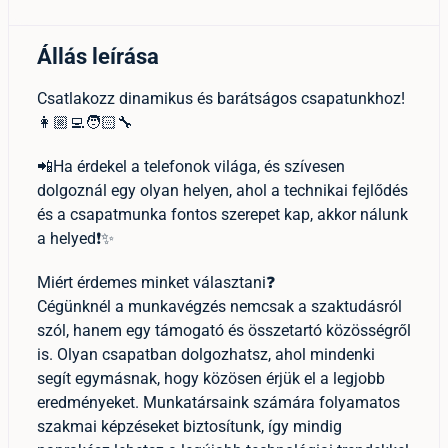
Állás leírása
Csatlakozz dinamikus és barátságos csapatunkhoz!
👩🏼‍💻🧑🏻‍🔧
📲Ha érdekel a telefonok világa, és szívesen
dolgoznál egy olyan helyen, ahol a technikai fejlődés
és a csapatmunka fontos szerepet kap, akkor nálunk
a helyed❗✨
Miért érdemes minket választani❓
Cégünknél a munkavégzés nemcsak a szaktudásról
szól, hanem egy támogató és összetartó közösségről
is. Olyan csapatban dolgozhatsz, ahol mindenki
segít egymásnak, hogy közösen érjük el a legjobb
eredményeket. Munkatársaink számára folyamatos
szakmai képzéseket biztosítunk, így mindig