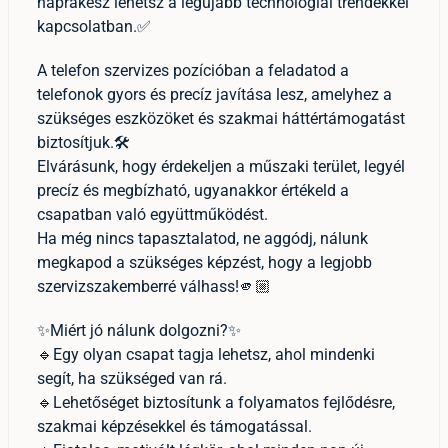
naprakész lehetsz a legújabb technológiai trendekkel
kapcsolatban.✅
A telefon szervizes pozícióban a feladatod a
telefonok gyors és precíz javítása lesz, amelyhez a
szükséges eszközöket és szakmai háttértámogatást
biztosítjuk.🛠
Elvárásunk, hogy érdekeljen a műszaki terület, legyél
precíz és megbízható, ugyanakkor értékeld a
csapatban való együttműködést.
Ha még nincs tapasztalatod, ne aggódj, nálunk
megkapod a szükséges képzést, hogy a legjobb
szervizszakemberré válhass!🫵🏼
✨Miért jó nálunk dolgozni?✨
🔹Egy olyan csapat tagja lehetsz, ahol mindenki
segít, ha szükséged van rá.
🔹Lehetőséget biztosítunk a folyamatos fejlődésre,
szakmai képzésekkel és támogatással.