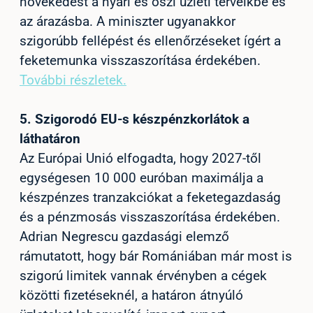
növekedést a nyári és őszi üzleti terveikbe és
az árazásba. A miniszter ugyanakkor
szigorúbb fellépést és ellenőrzéseket ígért a
feketemunka visszaszorítása érdekében.
További részletek.
5.
Szigorodó EU-s készpénzkorlátok a
láthatáron
Az Európai Unió elfogadta, hogy 2027-től
egységesen 10 000 euróban maximálja a
készpénzes tranzakciókat a feketegazdaság
és a pénzmosás visszaszorítása érdekében.
Adrian Negrescu gazdasági elemző
rámutatott, hogy bár Romániában már most is
szigorú limitek vannak érvényben a cégek
közötti fizetéseknél, a határon átnyúló