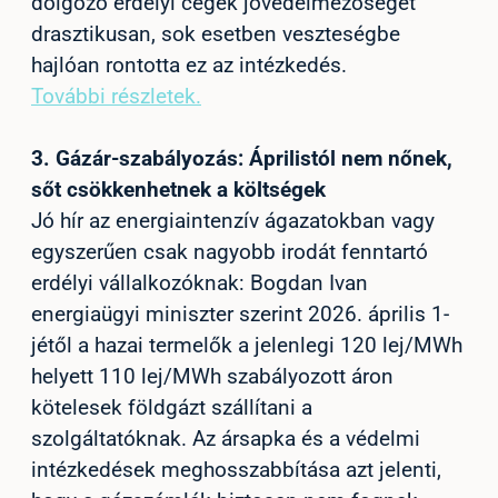
dolgozó erdélyi cégek jövedelmezőségét
drasztikusan, sok esetben veszteségbe
hajlóan rontotta ez az intézkedés.
További részletek.
3.
Gázár-szabályozás: Áprilistól nem nőnek,
sőt csökkenhetnek a költségek
Jó hír az energiaintenzív ágazatokban vagy
egyszerűen csak nagyobb irodát fenntartó
erdélyi vállalkozóknak: Bogdan Ivan
energiaügyi miniszter szerint 2026. április 1-
jétől a hazai termelők a jelenlegi 120 lej/MWh
helyett 110 lej/MWh szabályozott áron
kötelesek földgázt szállítani a
szolgáltatóknak. Az ársapka és a védelmi
intézkedések meghosszabbítása azt jelenti,