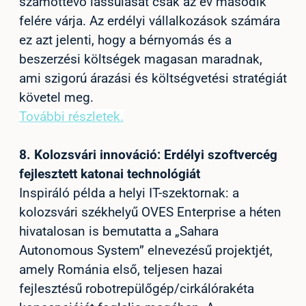
számottevő lassulását csak az év második
felére várja. Az erdélyi vállalkozások számára
ez azt jelenti, hogy a bérnyomás és a
beszerzési költségek magasan maradnak,
ami szigorú árazási és költségvetési stratégiát
követel meg.
További részletek.
8.
Kolozsvári innováció: Erdélyi szoftvercég
fejlesztett katonai technológiát
Inspiráló példa a helyi IT-szektornak: a
kolozsvári székhelyű OVES Enterprise a héten
hivatalosan is bemutatta a „Sahara
Autonomous System” elnevezésű projektjét,
amely Románia első, teljesen hazai
fejlesztésű robotrepülőgép/cirkálórakéta