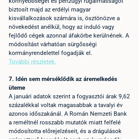
könnyebbséget és pénzügyi rugalmasságot
biztosít majd az erdélyi magyar
kisvállalkozások számára is, ösztönözve a
növekedést anélkül, hogy az induló vagy
fejlődő cégek azonnal áfakörbe kerülnének. A
módosítást várhatóan sürgősségi
kormányrendelettel fogadják el.
További részletek.
7.
Idén sem mérséklődik az áremelkedés
üteme
A januári adatok szerint a fogyasztói árak 9,62
százalékkal voltak magasabbak a tavalyi év
azonos időszakánál. A Román Nemzeti Bank
a reméltnél rosszabb mutatók miatt felfelé
módosította előrejelzéseit, és a drágulások