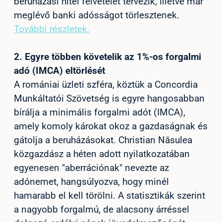
beruházási hitel felvételét tervezik, illetve már
meglévő banki adósságot törlesztenek.
További részletek.
2
.
Egyre többen követelik az 1%-os forgalmi
adó (IMCA) eltörlését
A romániai üzleti szféra, köztük a Concordia
Munkáltatói Szövetség is egyre hangosabban
bírálja a minimális forgalmi adót (IMCA),
amely komoly károkat okoz a gazdaságnak és
gátolja a beruházásokat. Christian Năsulea
közgazdász a héten adott nyilatkozatában
egyenesen "aberrációnak" nevezte az
adónemet, hangsúlyozva, hogy minél
hamarabb el kell törölni. A statisztikák szerint
a nagyobb forgalmú, de alacsony árréssel