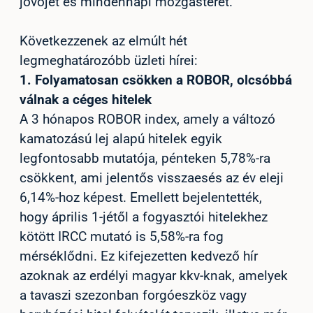
jövőjét és mindennapi mozgásterét.
Következzenek az elmúlt hét
legmeghatározóbb üzleti hírei:
1.
Folyamatosan csökken a ROBOR, olcsóbbá
válnak a céges hitelek
A 3 hónapos ROBOR index, amely a változó
kamatozású lej alapú hitelek egyik
legfontosabb mutatója, pénteken 5,78%-ra
csökkent, ami jelentős visszaesés az év eleji
6,14%-hoz képest. Emellett bejelentették,
hogy április 1-jétől a fogyasztói hitelekhez
kötött IRCC mutató is 5,58%-ra fog
mérséklődni. Ez kifejezetten kedvező hír
azoknak az erdélyi magyar kkv-knak, amelyek
a tavaszi szezonban forgóeszköz vagy