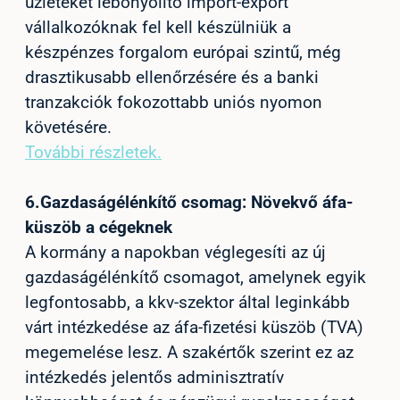
üzleteket lebonyolító import-export
vállalkozóknak fel kell készülniük a
készpénzes forgalom európai szintű, még
drasztikusabb ellenőrzésére és a banki
tranzakciók fokozottabb uniós nyomon
követésére.
További részletek.
6.
Gazdaságélénkítő csomag: Növekvő áfa-
küszöb a cégeknek
A kormány a napokban véglegesíti az új
gazdaságélénkítő csomagot, amelynek egyik
legfontosabb, a kkv-szektor által leginkább
várt intézkedése az áfa-fizetési küszöb (TVA)
megemelése lesz. A szakértők szerint ez az
intézkedés jelentős adminisztratív