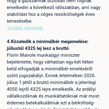
hogy a gázszámlák biztosan nem fognak
emelkedni a következő időszakban, ami nagy
stabilitást hoz a céges rezsiköltségek éves
tervezésébe.
További részletek.
4.
Közeledik a minimálbér megemelése:
júliustól 4325 lej lesz a bruttó
Florin Manole munkaügyi miniszter
bejelentette, hogy várhatóan egy-két héten
belül elfogadják a minimálbér emeléséről
szóló jogszabályt. Ennek értelmében 2026.
július 1-jétől a bruttó minimálbér a jelenlegi
4050 lejről 4325 lejre emelkedik. Az erdélyi
vállalkozóknak és munkáltatóknak már most
érdemes belekalkulálniuk ezt a bérköltség-