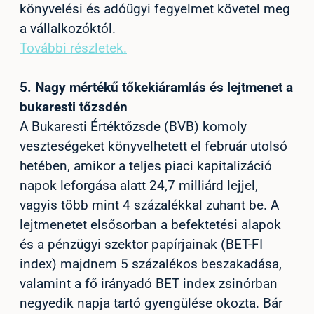
könyvelési és adóügyi fegyelmet követel meg
a vállalkozóktól.
További részletek.
5.
Nagy mértékű tőkekiáramlás és lejtmenet a
bukaresti tőzsdén
A Bukaresti Értéktőzsde (BVB) komoly
veszteségeket könyvelhetett el február utolsó
hetében, amikor a teljes piaci kapitalizáció
napok leforgása alatt 24,7 milliárd lejjel,
vagyis több mint 4 százalékkal zuhant be. A
lejtmenetet elsősorban a befektetési alapok
és a pénzügyi szektor papírjainak (BET-FI
index) majdnem 5 százalékos beszakadása,
valamint a fő irányadó BET index zsinórban
negyedik napja tartó gyengülése okozta. Bár