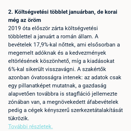
2
.
Költségvetési többlet januárban, de korai
még az öröm
2019 óta először zárta költségvetési
többlettel a januárt a román állam. A
bevételek 17,9%-kal nőttek, ami elsősorban a
megemelt adóknak és a kedvezmények
eltörlésének köszönhető, míg a kiadásokat
6%-kal sikerült visszavágni. A szakértők
azonban óvatosságra intenek: az adatok csak
egy pillanatképet mutatnak, a gazdaság
alapvetően továbbra is stagfláció jellemezte
zónában van, a megnövekedett áfabevételek
pedig a cégek kényszerű szerkezetátalakítását
tükrözik.
További részletek.