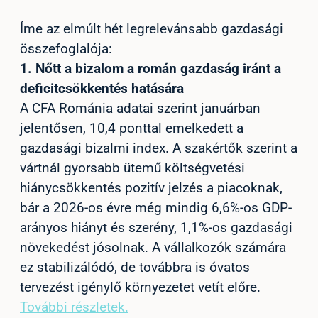
Íme az elmúlt hét legrelevánsabb gazdasági
összefoglalója:
1.
Nőtt a bizalom a román gazdaság iránt a
deficitcsökkentés hatására
A CFA Románia adatai szerint januárban
jelentősen, 10,4 ponttal emelkedett a
gazdasági bizalmi index. A szakértők szerint a
vártnál gyorsabb ütemű költségvetési
hiánycsökkentés pozitív jelzés a piacoknak,
bár a 2026-os évre még mindig 6,6%-os GDP-
arányos hiányt és szerény, 1,1%-os gazdasági
növekedést jósolnak. A vállalkozók számára
ez stabilizálódó, de továbbra is óvatos
tervezést igénylő környezetet vetít előre.
További részletek.