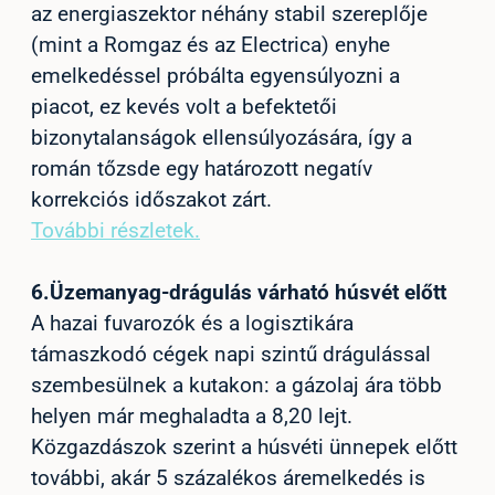
az energiaszektor néhány stabil szereplője
(mint a Romgaz és az Electrica) enyhe
emelkedéssel próbálta egyensúlyozni a
piacot, ez kevés volt a befektetői
bizonytalanságok ellensúlyozására, így a
román tőzsde egy határozott negatív
korrekciós időszakot zárt.
További részletek.
6.
Üzemanyag-drágulás várható húsvét előtt
A hazai fuvarozók és a logisztikára
támaszkodó cégek napi szintű drágulással
szembesülnek a kutakon: a gázolaj ára több
helyen már meghaladta a 8,20 lejt.
Közgazdászok szerint a húsvéti ünnepek előtt
további, akár 5 százalékos áremelkedés is