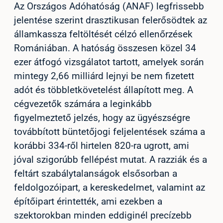
Az Országos Adóhatóság (ANAF) legfrissebb
jelentése szerint drasztikusan felerősödtek az
államkassza feltöltését célzó ellenőrzések
Romániában. A hatóság összesen közel 34
ezer átfogó vizsgálatot tartott, amelyek során
mintegy 2,66 milliárd lejnyi be nem fizetett
adót és többletkövetelést állapított meg. A
cégvezetők számára a leginkább
figyelmeztető jelzés, hogy az ügyészségre
továbbított büntetőjogi feljelentések száma a
korábbi 334-ről hirtelen 820-ra ugrott, ami
jóval szigorúbb fellépést mutat. A razziák és a
feltárt szabálytalanságok elsősorban a
feldolgozóipart, a kereskedelmet, valamint az
építőipart érintették, ami ezekben a
szektorokban minden eddiginél precízebb