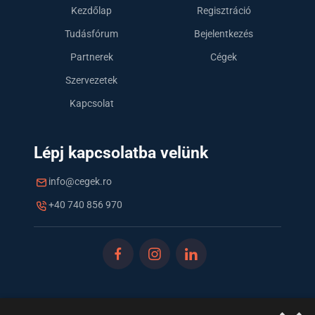
Kezdőlap
Regisztráció
Tudásfórum
Bejelentkezés
Partnerek
Cégek
Szervezetek
Kapcsolat
Lépj kapcsolatba velünk
info@cegek.ro
+40 740 856 970
Iratkozz fel hírlevelünkre!