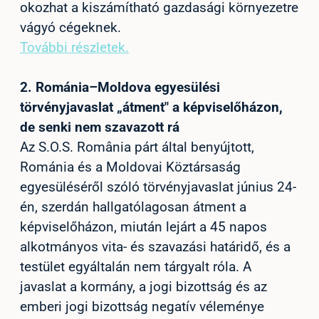
okozhat a kiszámítható gazdasági környezetre
vágyó cégeknek.
További részletek.
2
.
Románia–Moldova egyesülési
törvényjavaslat „átment" a képviselőházon,
de senki nem szavazott rá
Az S.O.S. România párt által benyújtott,
Románia és a Moldovai Köztársaság
egyesüléséről szóló törvényjavaslat június 24-
én, szerdán hallgatólagosan átment a
képviselőházon, miután lejárt a 45 napos
alkotmányos vita- és szavazási határidő, és a
testület egyáltalán nem tárgyalt róla. A
javaslat a kormány, a jogi bizottság és az
emberi jogi bizottság negatív véleménye