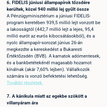
6.
FIDELIS júniusi állampapírok tőzsdére
kerültek, közel 940 millió lej gyűlt össze
A Pénzügyminisztérium a júniusi FIDELIS-
program keretében 939,5 millió lejt vonzott be
a lakosságtól (442,7 millió lejt a lejes, 95,4
millió eurót az eurós kibocsátásokból), és a
nyolc állampapír-sorozat június 26-án
megkezdte a kereskedést a Bukaresti
Értéktőzsdén (BVB). A kamatok adómentesek,
és a bankbetétekénél magasabb hozamot
kínálnak (akár 7,60% lejben). Vállalkozók
számára is vonzó befektetési lehetőség.
További részletek.
7.
A kánikula miatt az egekbe szökött a
villanyáram ára