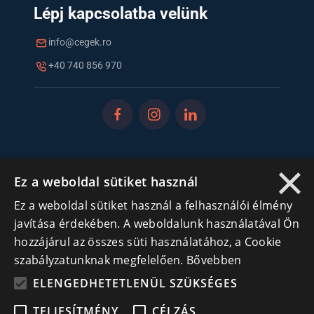
Lépj kapcsolatba velünk
info@cegek.ro
+40 740 856 970
×
Iratkozz fel hírlevelünkre!
Ez a weboldal sütiket használ
Ne hagyd ki a lehetőséget, hogy naprakész maradj a
Ez a weboldal sütiket használ a felhasználói élmény
legfontosabb üzleti információkkal! A feliratkozás
javítása érdekében. A weboldalunk használatával Ön
egyszerű és gyors illetve bármikor leiratkozhatsz, ha úgy
hozzájárul az összes süti használatához, a Cookie
döntesz.
szabályzatunknak megfelelően.
Bővebben
ELENGEDHETETLENÜL SZÜKSÉGES
Feliratkozás
TELJESÍTMÉNY
CÉLZÁS