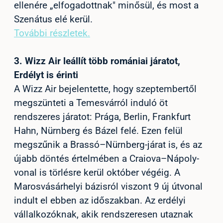
ellenére „elfogadottnak" minősül, és most a
Szenátus elé kerül.
További részletek.
3.
Wizz Air leállít több romániai járatot,
Erdélyt is érinti
A Wizz Air bejelentette, hogy szeptembertől
megszünteti a Temesvárról induló öt
rendszeres járatot: Prága, Berlin, Frankfurt
Hahn, Nürnberg és Bázel felé. Ezen felül
megszűnik a Brassó–Nürnberg-járat is, és az
újabb döntés értelmében a Craiova–Nápoly-
vonal is törlésre kerül október végéig. A
Marosvásárhelyi bázisról viszont 9 új útvonal
indult el ebben az időszakban. Az erdélyi
vállalkozóknak, akik rendszeresen utaznak