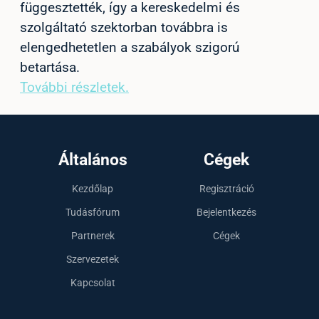
függesztették, így a kereskedelmi és
szolgáltató szektorban továbbra is
elengedhetetlen a szabályok szigorú
betartása.
További részletek.
Általános
Cégek
Kezdőlap
Regisztráció
Tudásfórum
Bejelentkezés
Partnerek
Cégek
Szervezetek
Kapcsolat