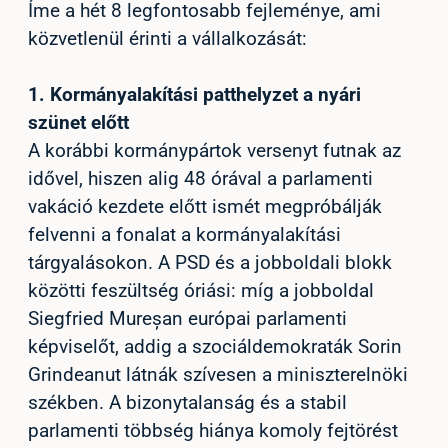
Íme a hét 8 legfontosabb fejleménye, ami
közvetlenül érinti a vállalkozását:
1.
Kormányalakítási patthelyzet a nyári
szünet előtt
A korábbi kormánypártok versenyt futnak az
idővel, hiszen alig 48 órával a parlamenti
vakáció kezdete előtt ismét megpróbálják
felvenni a fonalat a kormányalakítási
tárgyalásokon. A PSD és a jobboldali blokk
közötti feszültség óriási: míg a jobboldal
Siegfried Mureșan európai parlamenti
képviselőt, addig a szociáldemokraták Sorin
Grindeanut látnák szívesen a miniszterelnöki
székben. A bizonytalanság és a stabil
parlamenti többség hiánya komoly fejtörést