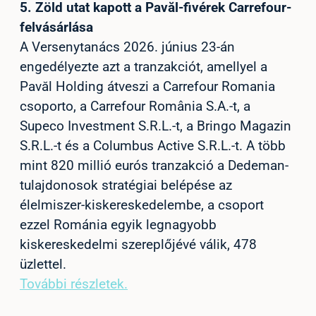
5.
Zöld utat kapott a Pavăl-fivérek Carrefour-
felvásárlása
A Versenytanács 2026. június 23-án
engedélyezte azt a tranzakciót, amellyel a
Pavăl Holding átveszi a Carrefour Romania
csoporto, a Carrefour România S.A.-t, a
Supeco Investment S.R.L.-t, a Bringo Magazin
S.R.L.-t és a Columbus Active S.R.L.-t. A több
mint 820 millió eurós tranzakció a Dedeman-
tulajdonosok stratégiai belépése az
élelmiszer-kiskereskedelembe, a csoport
ezzel Románia egyik legnagyobb
kiskereskedelmi szereplőjévé válik, 478
üzlettel.
További részletek.