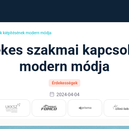
ok kiépítésének modern módja
ékes szakmai kapcso
modern módja
Érdekességek
2024-04-04