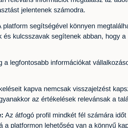
asztást jelentenek számodra.
 platform segítségével könnyen megtalálh
ék és kulcsszavak segítenek abban, hogy a
a legfontosabb információkat vállalkozásod
keléseit kapva nemcsak visszajelzést kapsz
anakkor az értékelések relevánsak a talá
:
Az átfogó profil mindkét fél számára időt
 a platformon lehetőség van a könnyű kapc