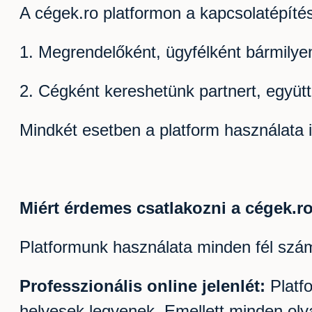
A cégek.ro platformon a kapcsolatépíté
1. Megrendelőként, ügyfélként bármilye
2. Cégként kereshetünk partnert, együ
Mindkét esetben a platform használata 
Miért érdemes csatlakozni a cégek.r
Platformunk használata minden fél szám
Professzionális online jelenlét:
Platfo
helyesek legyenek. Emellett minden olya