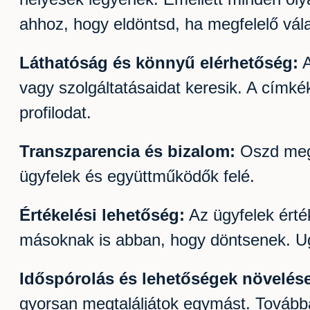
ahhoz, hogy eldöntsd, ha megfelelő vál
Láthatóság és könnyű elérhetőség:
A
vagy szolgáltatásaidat keresik. A címk
profilodat.
Transzparencia és bizalom:
Oszd meg 
ügyfelek és együttműködők felé.
Értékelési lehetőség:
Az ügyfelek érté
másoknak is abban, hogy döntsenek. Ugy
Időspórolás és lehetőségek növelése
gyorsan megtaláljátok egymást. Továbbá