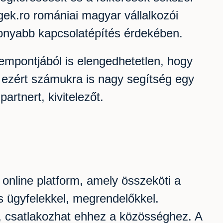
gek.ro romániai magyar vállalkozói
konyabb kapcsolatépítés érdekében.
zempontjából is elengedhetetlen, hogy
, ezért számukra is nagy segítség egy
rtnert, kivitelezőt.
 online platform, amely összeköti a
s ügyfelekkel, megrendelőkkel.
jt, csatlakozhat ehhez a közösséghez. A