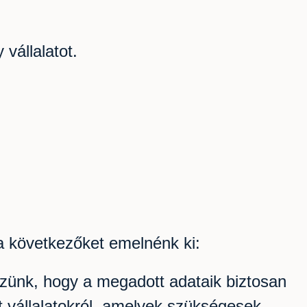
vállalatot.
a következőket emelnénk ki:
rzünk, hogy a megadott adataik biztosan
t vállalatokról, amelyek szükségesek