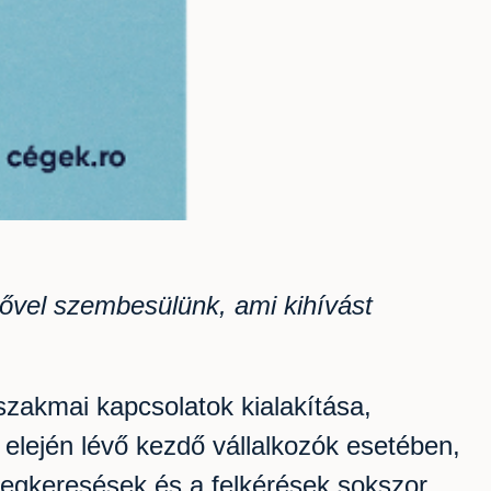
ővel szembesülünk, ami kihívást
szakmai kapcsolatok kialakítása,
 elején lévő kezdő vállalkozók esetében,
megkeresések és a felkérések sokszor