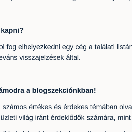
s kapni?
 fog elhelyezkedni egy cég a találati listá
váns visszajelzések által.
zámodra a blogszekciónkban!
 számos értékes és érdekes témában olvas
zleti világ iránt érdeklődők számára, mint