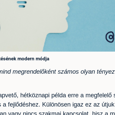
pítésének modern módja
, mind megrendelőként számos olyan tényez
apvető, hétköznapi példa erre a megfelelő 
a fejlődéshez. Különösen igaz ez az útjuk
an vagy nincs szakmai kapcsolat, hisz a 