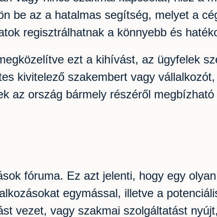
jön be az a hatalmas segítség, melyet a cé
latok regisztrálhatnak a könnyebb és haté
egközelítve ezt a kihívást, az ügyfelek s
es kivitelező szakembert vagy vállalkozót
k az ország bármely részéről megbízható pa
sok fóruma. Ez azt jelenti, hogy egy olyan
lkozásokat egymással, illetve a potenciáli
ozást vezet, vagy szakmai szolgáltatást nyú