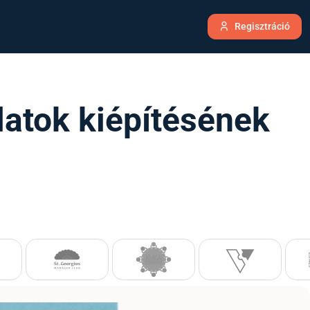
Belépés
Regisztráció
latok kiépítésének