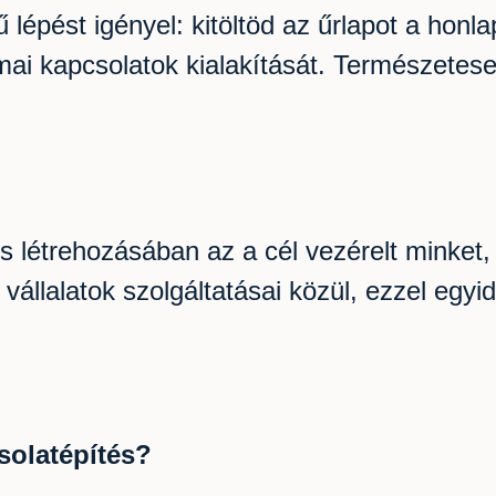
lépést igényel: kitöltöd az űrlapot a honl
kmai kapcsolatok kialakítását. Természet
?
létrehozásában az a cél vezérelt minket, 
 vállalatok szolgáltatásai közül, ezzel eg
solatépítés?