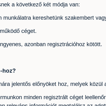
snek a következő két módja van:
n munkálatra kereshetünk szakembert vagy 
ttműködő céget.
ingyenes, azonban regisztrációhoz kötött.
o-hoz?
ára jelentős előnyöket hoz, melyek közül 
rmunkon minden regisztrált céget leellenő
n releváns információt megtalálsz az adot