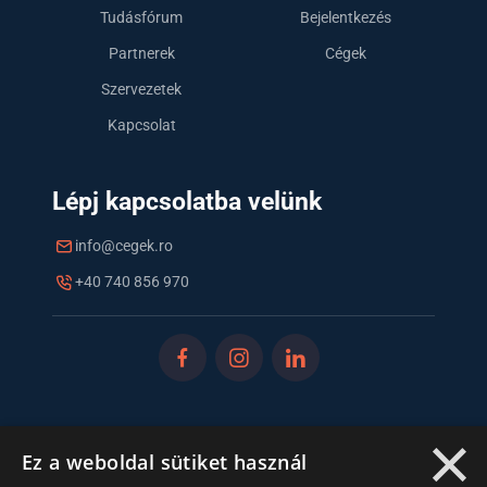
Tudásfórum
Bejelentkezés
Partnerek
Cégek
Szervezetek
Kapcsolat
Lépj kapcsolatba velünk
info@cegek.ro
+40 740 856 970
×
Iratkozz fel hírlevelünkre!
Ez a weboldal sütiket használ
Ne hagyd ki a lehetőséget, hogy naprakész maradj a