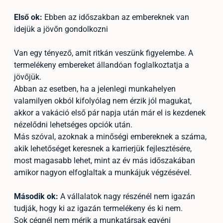
Első ok:
Ebben az időszakban az embereknek van
idejük a jövőn gondolkozni
Van egy tényező, amit ritkán veszünk figyelembe. A
termelékeny embereket állandóan foglalkoztatja a
jövőjük.
Abban az esetben, ha a jelenlegi munkahelyen
valamilyen okból kifolyólag nem érzik jól magukat,
akkor a vakáció első pár napja után már el is kezdenek
nézelődni lehetséges opciók után.
Más szóval, azoknak a minőségi embereknek a száma,
akik lehetőséget keresnek a karrierjük fejlesztésére,
most magasabb lehet, mint az év más időszakában
amikor nagyon elfoglaltak a munkájuk végzésével.
Második ok:
A vállalatok nagy részénél nem igazán
tudják, hogy ki az igazán termelékeny és ki nem.
Sok cégnél nem mérik a munkatársak egyéni