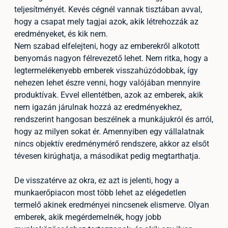
teljesítményét. Kevés cégnél vannak tisztában avval,
hogy a csapat mely tagjai azok, akik létrehozzák az
eredményeket, és kik nem.
Nem szabad elfelejteni, hogy az emberekről alkotott
benyomás nagyon félrevezető lehet. Nem ritka, hogy a
legtermelékenyebb emberek visszahúzódobbak, így
nehezen lehet észre venni, hogy valójában mennyire
produktívak. Evvel ellentétben, azok az emberek, akik
nem igazán járulnak hozzá az eredményekhez,
rendszerint hangosan beszélnek a munkájukról és arról,
hogy az milyen sokat ér. Amennyiben egy vállalatnak
nincs objektív eredménymérő rendszere, akkor az elsőt
tévesen kirúghatja, a másodikat pedig megtarthatja.
De visszatérve az okra, ez azt is jelenti, hogy a
munkaerőpiacon most több lehet az elégedetlen
termelő akinek eredményei nincsenek elismerve. Olyan
emberek, akik megérdemelnék, hogy jobb