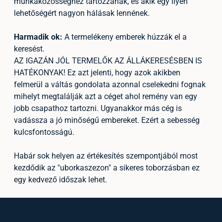
munkaközösséghez tartozzanak, és akik egy ilyen
lehetőségért nagyon hálásak lennének.
Harmadik ok:
A termelékeny emberek húzzák el a
keresést.
AZ IGAZÁN JÓL TERMELŐK AZ ÁLLÁKERESÉSBEN IS
HATÉKONYAK! Ez azt jelenti, hogy azok akikben
felmerül a váltás gondolata azonnal cselekedni fognak
mihelyt megtalálják azt a céget ahol remény van egy
jobb csapathoz tartozni. Ugyanakkor más cég is
vadássza a jó minőségű embereket. Ezért a sebesség
kulcsfontosságú.
Habár sok helyen az értékesítés szempontjából most
kezdődik az "uborkaszezon" a sikeres toborzásban ez
egy kedvező időszak lehet.