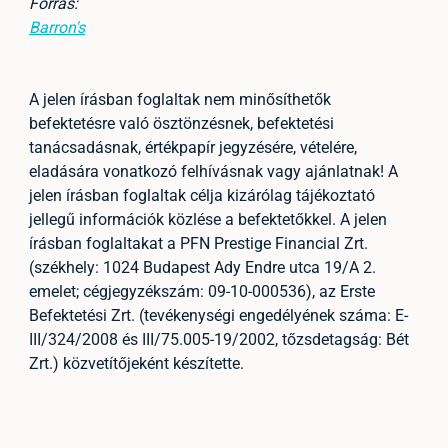
Forrás:
Barron's
A jelen írásban foglaltak nem minősíthetők
befektetésre való ösztönzésnek, befektetési
tanácsadásnak, értékpapír jegyzésére, vételére,
eladására vonatkozó felhívásnak vagy ajánlatnak! A
jelen írásban foglaltak célja kizárólag tájékoztató
jellegű információk közlése a befektetőkkel. A jelen
írásban foglaltakat a PFN Prestige Financial Zrt.
(székhely: 1024 Budapest Ady Endre utca 19/A 2.
emelet; cégjegyzékszám: 09-10-000536), az Erste
Befektetési Zrt. (tevékenységi engedélyének száma: E-
III/324/2008 és III/75.005-19/2002, tőzsdetagság: Bét
Zrt.) közvetítőjeként készítette.