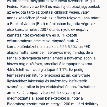
és történelmi mélypontra az euróval szemben. Míg a
Federal Reserve, az EKB és más fejlett piaci jegybankok
az évek óta tartó szigorítási ciklusok végén, vagy
annak közelében járnak, az infláció felgyorsulása miatt
a Bank of Japan (BoJ) márciusban hajtotta végre az
első kamatemelést 2007 óta, és nyolc év negatív
kamatszintet követően 0% és 0,1% közötti
céltartományra emelte az irányadó rátát. A
kamatkülönbözet nem csak az 5,25-5,50%-os FED-
alapkamattal szemben látványos még mindig, de a
fennálló divergencia tetten érhető a kötvénypiacon is,
hiszen míg a kétéves, amerikai állampapír hozama
4,6% felett van, addig a japáné 1,1%. Ez pedig
természetesen kitűnő lehetőség az ún. carry-trade
ügyletekhez lakossági és intézményi befektetők
számára, amikor is jen eladásával finanszírozhatnak
amerikai állampapírvételeket. Ez olyannyira
megmozgatta a japán befektetőket is, hogy a
Bloomberg szerint már mintegy 1.200 milliárd dollárnyi