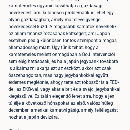
kamatemelés ugyanis lassíthatja a gazdasági
növekedést, ami különösen problematikus lehet egy
olyan gazdaságban, amely már eleve gyenge
növekedéssel küzd. A magasabb kamatok növelhetik
az állam finanszírozásának költségeit, ami Japán
esetében pedig különösen fontos szempont a magas
államadósság miatt. Úgy tűnik tehát, hogy a
kamatemelés mellett önmagában a BoJ intervenciói
sem elég hatásosak, és ha a japán jegybank továbbra
is alkalmazni akarja ezt az eszközt, akkor azt csak
összehangoltan, más nagy jegybankokkal együtt
érdemes meglépnie, ahogy tette azt többször is a FED-
del, az EKB-val, vagy akár a brit és a svájci jegybankkal
kiegészülve. Ez talán elegendő lehet arra, hogy a jen
túlélje a következő hónapokat az első, valószínűleg
decemberi amerikai kamatvágásig, amely fellélegzést
hozhat a japán devizára.