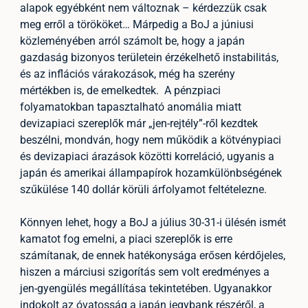
alapok egyébként nem változnak – kérdezzük csak
meg erről a törököket… Márpedig a BoJ a júniusi
közleményében arról számolt be, hogy a japán
gazdaság bizonyos területein érzékelhető instabilitás,
és az inflációs várakozások, még ha szerény
mértékben is, de emelkedtek. A pénzpiaci
folyamatokban tapasztalható anomália miatt
devizapiaci szereplők már „jen-rejtély”-ről kezdtek
beszélni, mondván, hogy nem működik a kötvénypiaci
és devizapiaci árazások közötti korreláció, ugyanis a
japán és amerikai állampapírok hozamkülönbségének
szűkülése 140 dollár körüli árfolyamot feltételezne.
Könnyen lehet, hogy a BoJ a július 30-31-i ülésén ismét
kamatot fog emelni, a piaci szereplők is erre
számítanak, de ennek hatékonysága erősen kérdőjeles,
hiszen a márciusi szigorítás sem volt eredményes a
jen-gyengülés megállítása tekintetében. Ugyanakkor
indokolt az óvatosság a japán jegybank részéről, a