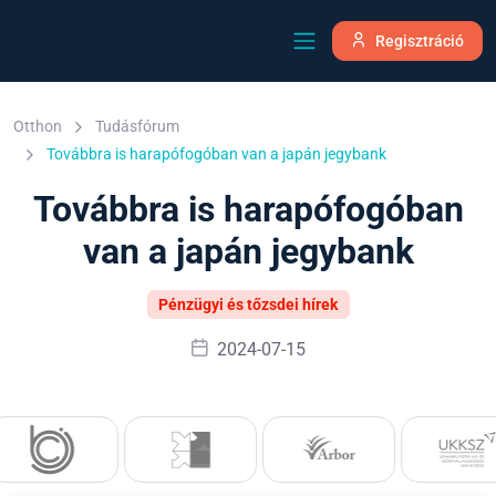
Regisztráció
Otthon
Tudásfórum
Továbbra is harapófogóban van a japán jegybank
Továbbra is harapófogóban
van a japán jegybank
Pénzügyi és tőzsdei hírek
2024-07-15