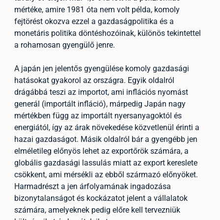
mértéke, amire 1981 óta nem volt példa, komoly
fejtörést okozva ezzel a gazdaságpolitika és a
monetáris politika döntéshozóinak, különös tekintettel
a rohamosan gyengülő jenre.
A japán jen jelentős gyengülése komoly gazdasági
hatásokat gyakorol az országra. Egyik oldalról
drágábbá teszi az importot, ami inflációs nyomást
generál (importált infláció), márpedig Japán nagy
mértékben függ az importált nyersanyagoktól és
energiától, így az árak növekedése közvetlenül érinti a
hazai gazdaságot. Másik oldalról bár a gyengébb jen
elméletileg előnyös lehet az exportőrök számára, a
globális gazdasági lassulás miatt az export kereslete
csökkent, ami mérsékli az ebből származó előnyöket.
Harmadrészt a jen árfolyamának ingadozása
bizonytalanságot és kockázatot jelent a vállalatok
számára, amelyeknek pedig előre kell tervezniük