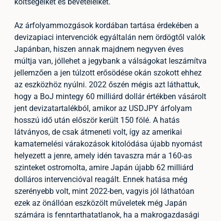
költségeiket és bevételeiket.
Az árfolyammozgások kordában tartása érdekében a
devizapiaci intervenciók egyáltalán nem ördögtől valók
Japánban, hiszen annak majdnem negyven éves
múltja van, jóllehet a jegybank a válságokat leszámítva
jellemzően a jen túlzott erősödése okán szokott ehhez
az eszközhöz nyúlni. 2022 őszén mégis azt láthattuk,
hogy a BoJ mintegy 60 milliárd dollár értékben vásárolt
jent devizatartalékból, amikor az USDJPY árfolyam
hosszú idő után először került 150 fölé. A hatás
látványos, de csak átmeneti volt, így az amerikai
kamatemelési várakozások kitolódása újabb nyomást
helyezett a jenre, amely idén tavaszra már a 160-as
szinteket ostromolta, amire Japán újabb 62 milliárd
dolláros intervencióval reagált. Ennek hatása még
szerényebb volt, mint 2022-ben, vagyis jól láthatóan
ezek az önállóan eszközölt műveletek még Japán
számára is fenntarthatatlanok, ha a makrogazdasági