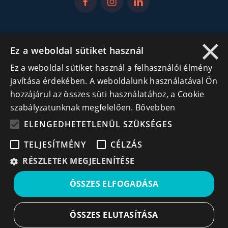
×
Iratkozz fel hírlevelünkre!
Ez a weboldal sütiket használ
Ne hagyd ki a lehetőséget, hogy naprakész maradj a
Ez a weboldal sütiket használ a felhasználói élmény
legfontosabb üzleti információkkal! A feliratkozás
javítása érdekében. A weboldalunk használatával Ön
egyszerű és gyors illetve bármikor leiratkozhatsz, ha úgy
hozzájárul az összes süti használatához, a Cookie
döntesz.
szabályzatunknak megfelelően.
Bővebben
ELENGEDHETETLENÜL SZÜKSÉGES
Feliratkozás
TELJESÍTMÉNY
CÉLZÁS
A feliratkozással elfogadom a
Használati feltételeket
és Adatvédelmi szabályzatokat
RÉSZLETEK MEGJELENÍTÉSE
Leiratkozás
ÖSSZES ELFOGADÁSA
© All rights reserved | Cégek.ro
Designed & Developed by
Prisma Solutions
ÖSSZES ELUTASÍTÁSA