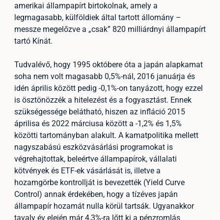
amerikai állampapírt birtokolnak, amely a
legmagasabb, külföldiek által tartott állomány –
messze megelőzve a „csak” 820 milliárdnyi állampapírt
tartó Kínát.
Tudvalévő, hogy 1995 októbere óta a japán alapkamat
soha nem volt magasabb 0,5%-nál, 2016 januárja és
idén április között pedig -0,1%-on tanyázott, hogy ezzel
is ösztönözzék a hitelezést és a fogyasztást. Ennek
szükségessége belátható, hiszen az infláció 2015
áprilisa és 2022 márciusa között a -1,2% és 1,5%
közötti tartományban alakult. A kamatpolitika mellett
nagyszabású eszközvásárlási programokat is
végrehajtottak, beleértve állampapírok, vállalati
kötvények és ETF-ek vásárlását is, illetve a
hozamgörbe kontrollját is bevezették (Yield Curve
Control) annak érdekében, hogy a tízéves japán
állampapír hozamát nulla körül tartsák. Ugyanakkor
tavaly év elején már 4,3%-ra lőtt ki a pénzromlás