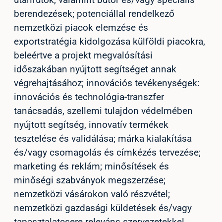
utánfutók, valamint bútor és/vagy speciális
berendezések; potenciállal rendelkező
nemzetközi piacok elemzése és
exportstratégia kidolgozása külföldi piacokra,
beleértve a projekt megvalósítási
időszakában nyújtott segítséget annak
végrehajtásához; innovációs tevékenységek:
innovációs és technológia-transzfer
tanácsadás, szellemi tulajdon védelmében
nyújtott segítség, innovatív termékek
tesztelése és validálása; márka kialakítása
és/vagy csomagolás és címkézés tervezése;
marketing és reklám; minősítések és
minőségi szabványok megszerzése;
nemzetközi vásárokon való részvétel;
nemzetközi gazdasági küldetések és/vagy