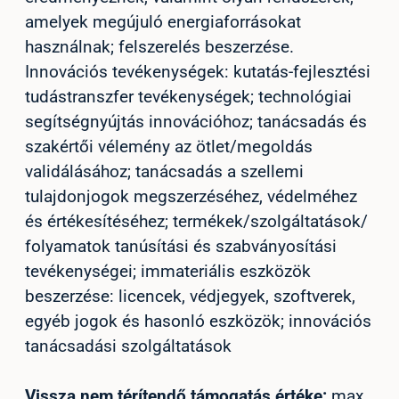
amelyek megújuló energiaforrásokat
használnak; felszerelés beszerzése.
Innovációs tevékenységek: kutatás-fejlesztési
tudástranszfer tevékenységek; technológiai
segítségnyújtás innovációhoz; tanácsadás és
szakértői vélemény az ötlet/megoldás
validálásához; tanácsadás a szellemi
tulajdonjogok megszerzéséhez, védelméhez
és értékesítéséhez; termékek/szolgáltatások/
folyamatok tanúsítási és szabványosítási
tevékenységei; immateriális eszközök
beszerzése: licencek, védjegyek, szoftverek,
egyéb jogok és hasonló eszközök; innovációs
tanácsadási szolgáltatások
Vissza nem térítendő támogatás értéke:
max.