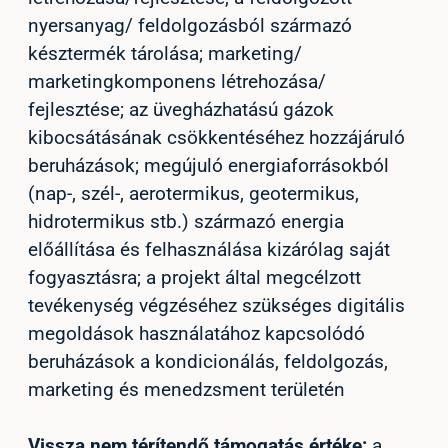
nyersanyag/ feldolgozásból származó
késztermék tárolása; marketing/
marketingkomponens létrehozása/
fejlesztése; az üvegházhatású gázok
kibocsátásának csökkentéséhez hozzájáruló
beruházások; megújuló energiaforrásokból
(nap-, szél-, aerotermikus, geotermikus,
hidrotermikus stb.) származó energia
előállítása és felhasználása kizárólag saját
fogyasztásra; a projekt által megcélzott
tevékenység végzéséhez szükséges digitális
megoldások használatához kapcsolódó
beruházások a kondicionálás, feldolgozás,
marketing és menedzsment területén
Vissza nem térítendő támogatás értéke:
a