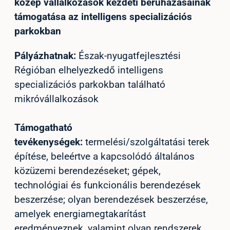
közép vállalkozások kezdeti beruházásainak
támogatása az intelligens specializációs
parkokban
Pályázhatnak:
Észak-nyugatfejlesztési
Régióban elhelyezkedő intelligens
specializációs parkokban található
mikróvállalkozások
Támogatható
tevékenységek:
termelési/szolgáltatási terek
építése, beleértve a kapcsolódó általános
közüzemi berendezéseket; gépek,
technológiai és funkcionális berendezések
beszerzése; olyan berendezések beszerzése,
amelyek energiamegtakarítást
eredményeznek, valamint olyan rendszerek,