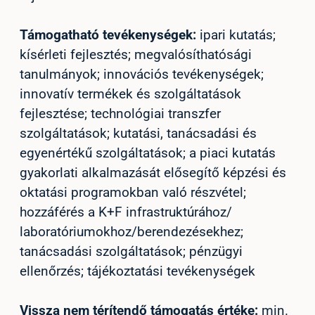
Támogatható tevékenységek:
ipari kutatás;
kísérleti fejlesztés; megvalósíthatósági
tanulmányok; innovációs tevékenységek;
innovatív termékek és szolgáltatások
fejlesztése; technológiai transzfer
szolgáltatások; kutatási, tanácsadási és
egyenértékű szolgáltatások; a piaci kutatás
gyakorlati alkalmazását elősegítő képzési és
oktatási programokban való részvétel;
hozzáférés a K+F infrastruktúrához/
laboratóriumokhoz/
berendezésekhez;
tanácsadási szolgáltatások; pénzügyi
ellenőrzés; tájékoztatási tevékenységek
Vissza nem térítendő támogatás értéke:
min.