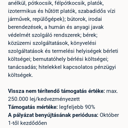
anélkül, pótkocsik, félpótkocsik, platók,
izotermikus és hűtött platók, szabadidős vízi
járművek, repülőgépek); bútorok, irodai
berendezések, a humán és anyagi javak
védelmét szolgáló rendszerek; bérek;
közüzemi szolgáltatások, könyvelési
szolgáltatások és termelési helyiségek bérleti
költségei; bemutatóhely bérlési költségei;
tanácsadás; hitelekkel kapcsolatos pénzügyi
költségek.
Vissza nem térítendő támogatás értéke:
max.
250.000 lej/kedvezményezett
Támogatás mértéke:
legfeljebb 90%
A pályázat benyújtásának periódusa:
Október
1-től kezdődően