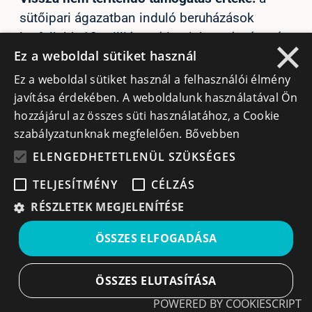
sütőipari ágazatban induló beruházások
×
legfeljebb 10 millió euró/projekt; más típusú
Ez a weboldal sütiket használ
beruházások esetében legfeljebb 3 millió
euró/projekt
Ez a weboldal sütiket használ a felhasználói élmény
Támogatás mértéke:
legfeljebb 65%
javítása érdekében. A weboldalunk használatával Ön
hozzájárul az összes süti használatához, a Cookie
A pályázat benyújtásának
szabályzatunknak megfelelően.
Bővebben
periódusa:
November 1-től kezdődően
ELENGEDHETETLENÜL SZÜKSÉGES
TELJESÍTMÉNY
CÉLZÁS
RÉSZLETEK MEGJELENÍTÉSE
ÖSSZES ELFOGADÁSA
ÖSSZES ELUTASÍTÁSA
POWERED BY COOKIESCRIPT
Öntözőberendezések beszerzése