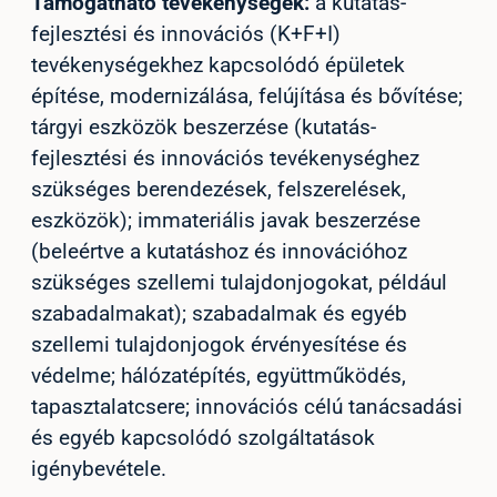
Támogatható tevékenységek:
a kutatás-
fejlesztési és innovációs (K+F+I)
tevékenységekhez kapcsolódó épületek
építése, modernizálása, felújítása és bővítése;
tárgyi eszközök beszerzése (kutatás-
fejlesztési és innovációs tevékenységhez
szükséges berendezések, felszerelések,
eszközök); immateriális javak beszerzése
(beleértve a kutatáshoz és innovációhoz
szükséges szellemi tulajdonjogokat, például
szabadalmakat); szabadalmak és egyéb
szellemi tulajdonjogok érvényesítése és
védelme; hálózatépítés, együttműködés,
tapasztalatcsere; innovációs célú tanácsadási
és egyéb kapcsolódó szolgáltatások
igénybevétele.