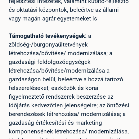
fejlesztési intézetek, valamint kutató-fejlesztő
és oktatási központok, beleértve az állami
vagy magán agrár egyetemeket is
Támogatható tevékenységek:
a
zöldség-/burgonyaültetvények
létrehozása/bővítése/ modernizálása; a
gazdasági feldolgozóegységek
létrehozása/bővítése/
modernizálása a
gazdaságon belül, beleértve a hozzá tartozó
felszereléseket; eszközök és korai
figyelmeztető rendszerek beszerzése az
időjárás kedvezőtlen jelenségeire; az öntözési
berendezések létrehozása/ modernizálása; a
gazdaság értékesítési és marketing
komponensének létrehozása/ modernizálása,