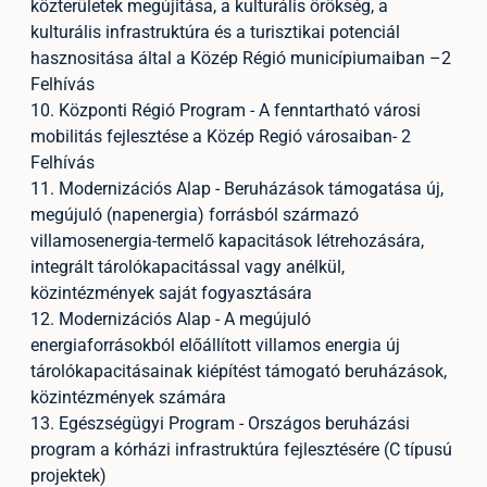
közterületek megújitása, a kulturális örökség, a
kulturális infrastruktúra és a turisztikai potenciál
hasznositása által a Közép Régió municípiumaiban –2
Felhívás
10. Központi Régió Program - A fenntartható városi
mobilitás fejlesztése a Közép Regió városaiban- 2
Felhívás
11. Modernizációs Alap - Beruházások támogatása új,
megújuló (napenergia) forrásból származó
villamosenergia-termelő kapacitások létrehozására,
integrált tárolókapacitással vagy anélkül,
közintézmények saját fogyasztására
12. Modernizációs Alap - A megújuló
energiaforrásokból előállított villamos energia új
tárolókapacitásainak kiépítést támogató beruházások,
közintézmények számára
13. Egészségügyi Program - Országos beruházási
program a kórházi infrastruktúra fejlesztésére (C típusú
projektek)