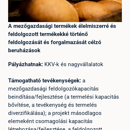
A mezőgazdasági termékek élelmiszerré és
feldolgozott termékekké történő
feldolgozását és forgalmazását célzó
beruházások
Pályázhatnak:
KKV-k és nagyvállalatok
Támogatható tevékenységek:
a
mezőgazdasági feldolgozókapacitás
beindítása/fejlesztése (a termelési kapacitás
bővítése, a tevékenység és termelés
diverzifikálása); a projekt másodlagos
elemeként csomagolási kapacitás
létrehozása/fejlesztése, a feldolgozott