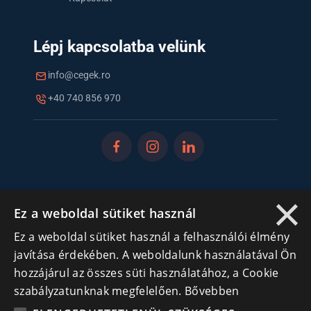
Lépj kapcsolatba velünk
info@cegek.ro
+40 740 856 970
×
Iratkozz fel hírlevelünkre!
Ez a weboldal sütiket használ
Ne hagyd ki a lehetőséget, hogy naprakész maradj a
Ez a weboldal sütiket használ a felhasználói élmény
legfontosabb üzleti információkkal! A feliratkozás
javítása érdekében. A weboldalunk használatával Ön
egyszerű és gyors illetve bármikor leiratkozhatsz, ha úgy
hozzájárul az összes süti használatához, a Cookie
döntesz.
szabályzatunknak megfelelően.
Bővebben