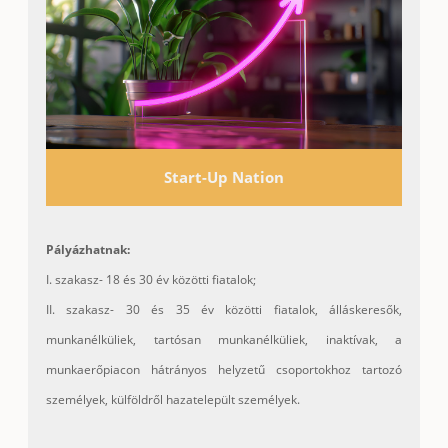
Start-Up Nation
Pályázhatnak:
I. szakasz- 18 és 30 év közötti fiatalok;
II. szakasz- 30 és 35 év közötti fiatalok, álláskeresők,
munkanélküliek, tartósan munkanélküliek, inaktívak, a
munkaerőpiacon hátrányos helyzetű csoportokhoz tartozó
személyek, külföldről hazatelepült személyek.