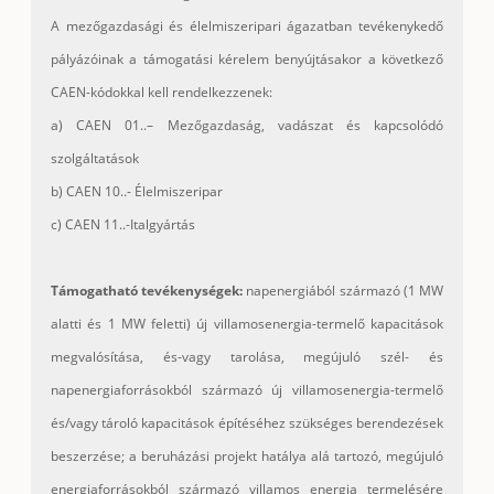
A mezőgazdasági és élelmiszeripari ágazatban tevékenykedő
pályázóinak a támogatási kérelem benyújtásakor a következő
CAEN-kódokkal kell rendelkezzenek:
a) CAEN 01..– Mezőgazdaság, vadászat és kapcsolódó
szolgáltatások
b) CAEN 10..- Élelmiszeripar
c) CAEN 11..-Italgyártás
Támogatható tevékenységek:
napenergiából származó (1 MW
alatti és 1 MW feletti) új villamosenergia-termelő kapacitások
megvalósítása, és-vagy tarolása, megújuló szél- és
napenergiaforrásokból származó új villamosenergia-termelő
és/vagy tároló kapacitások építéséhez szükséges berendezések
beszerzése; a beruházási projekt hatálya alá tartozó, megújuló
energiaforrásokból származó villamos energia termelésére