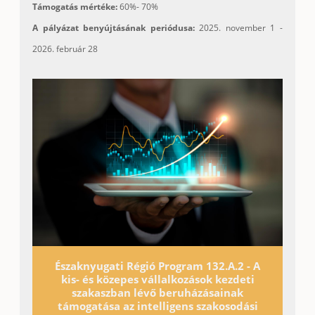
Támogatás mértéke:
60%- 70%
A pályázat benyújtásának periódusa:
2025. november 1 -
2026. február 28
Északnyugati Régió Program 132.A.2 - A
kis- és közepes vállalkozások kezdeti
szakaszban lévő beruházásainak
támogatása az intelligens szakosodási