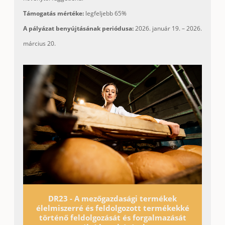
Támogatás mértéke:
legfeljebb 65%
A pályázat benyújtásának periódusa:
2026. január 19. – 2026.
március 20.
DR23 - A mezőgazdasági termékek
élelmiszerré és feldolgozott termékekké
történő feldolgozását és forgalmazását