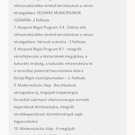
infrastruktúrákba történő beruházások a városi
térségekben- FELHIVÁS MUNICIPIUMOK
SZÁMÁRA- 2 Felhívás
7. Központi Régió Program 3.4 - Zöld és kék
infrastruktúrákba történő beruházások a városi
térségekben- Városok számára - 2 Felhívás
8. Központi Régió Program 8.1 - Integrált
városfejlesztés a közterületek megújitása, a
kulturális örökség, a kulturális infrastruktúra és
a turisztikai potenciál hasznositása által a
Közép Régió municípiumaiban – 2. Felhívás
9. Modernizációs Alap - Beruházások
támogatása új, megújuló (napenergia)
forrásból származó villamosenergia-termelő
kapacitások létrehozására, integrált
tárolókapacitással, közintézmények saját
fogyasztására
10. Modernizációs Alap - A megújuló