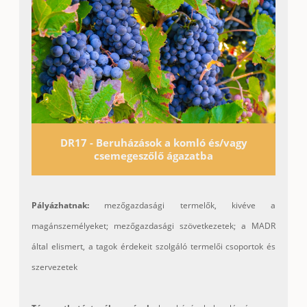
DR17 - Beruházások a komló és/vagy
csemegeszőlő ágazatba
Pályázhatnak:
mezőgazdasági termelők, kivéve a
magánszemélyeket; mezőgazdasági szövetkezetek; a MADR
által elismert, a tagok érdekeit szolgáló termelői csoportok és
szervezetek