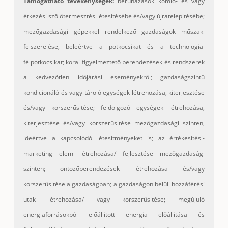
Támogatható tevékenységek:
beruházások komló- és vagy
étkezési szőlőtermesztés létesitésébe és/vagy újratelepitésébe;
mezőgazdasági gépekkel rendelkező gazdaságok műszaki
felszerelése, beleértve a potkocsikat és a technologiai
félpotkocsikat; korai figyelmeztető berendezések és rendszerek
a kedvezőtlen időjárási eseményekről; gazdaságszintű
kondicionáló és vagy tároló egységek létrehozása, kiterjesztése
és/vagy korszerűsitése; feldolgozó egységek létrehozása,
kiterjesztése és/vagy korszerűsitése mezőgazdasági szinten,
ideértve a kapcsolódó létesitményeket is; az értékesitési-
marketing elem létrehozása/ fejlesztése mezőgazdasági
szinten; öntözőberendezések létrehozása és/vagy
korszerűsitése a gazdaságban; a gazdaságon belüli hozzáférési
utak létrehozása/ vagy korszerűsitése; megújuló
energiaforrásokból előállitott energia előállitása és