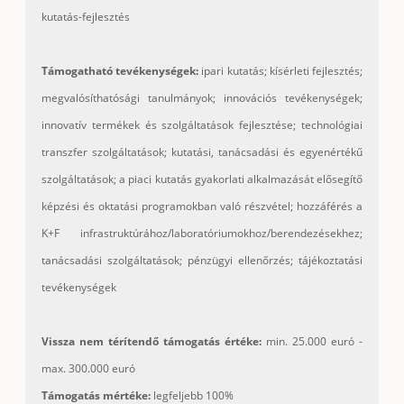
kutatás-fejlesztés
Támogatható tevékenységek:
ipari kutatás; kísérleti fejlesztés;
megvalósíthatósági tanulmányok; innovációs tevékenységek;
innovatív termékek és szolgáltatások fejlesztése; technológiai
transzfer szolgáltatások; kutatási, tanácsadási és egyenértékű
szolgáltatások; a piaci kutatás gyakorlati alkalmazását elősegítő
képzési és oktatási programokban való részvétel; hozzáférés a
K+F infrastruktúrához/
laboratóriumokhoz/
berendezésekhez;
tanácsadási szolgáltatások; pénzügyi ellenőrzés; tájékoztatási
tevékenységek
Vissza nem térítendő támogatás értéke:
min. 25.000 euró -
max. 300.000 euró
Támogatás mértéke:
legfeljebb 100%