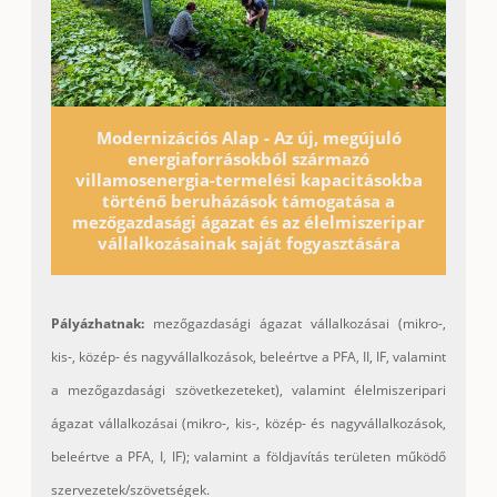
Modernizációs Alap - Az új, megújuló
energiaforrásokból származó
villamosenergia-termelési kapacitásokba
történő beruházások támogatása a
mezőgazdasági ágazat és az élelmiszeripar
vállalkozásainak saját fogyasztására
Pályázhatnak:
mezőgazdasági ágazat vállalkozásai (mikro-,
kis-, közép- és nagyvállalkozások, beleértve a PFA, II, IF, valamint
a mezőgazdasági szövetkezeteket), valamint élelmiszeripari
ágazat vállalkozásai (mikro-, kis-, közép- és nagyvállalkozások,
beleértve a PFA, I, IF); valamint a földjavítás területen működő
szervezetek/szövetségek.