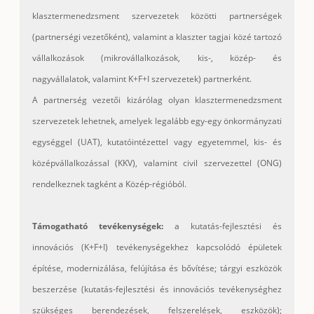
klasztermenedzsment szervezetek közötti partnerségek
(partnerségi vezetőként), valamint a klaszter tagjai közé tartozó
vállalkozások (mikrovállalkozások, kis-, közép- és
nagyvállalatok, valamint K+F+I szervezetek) partnerként.
A partnerség vezetői kizárólag olyan klasztermenedzsment
szervezetek lehetnek, amelyek legalább egy-egy önkormányzati
egységgel (UAT), kutatóintézettel vagy egyetemmel, kis- és
középvállalkozással (KKV), valamint civil szervezettel (ONG)
rendelkeznek tagként a Közép-régióból.
Támogatható tevékenységek:
a kutatás-fejlesztési és
innovációs (K+F+I) tevékenységekhez kapcsolódó épületek
építése, modernizálása, felújítása és bővítése; tárgyi eszközök
beszerzése (kutatás-fejlesztési és innovációs tevékenységhez
szükséges berendezések, felszerelések, eszközök);