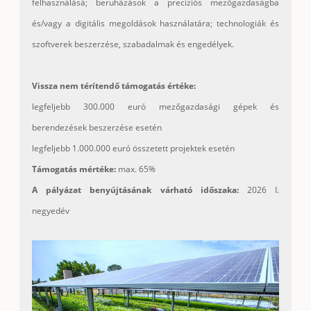
felhasználásá; beruházások a preciziós mezőgazdaságba
és/vagy a digitális megoldások használatára; technologiák és
szoftverek beszerzése, szabadalmak és engedélyek.
Vissza nem térítendő támogatás értéke:
legfeljebb 300.000 euró mezőgazdasági gépek és
berendezések beszerzése esetén
legfeljebb 1.000.000 euró összetett projektek esetén
Támogatás mértéke:
max. 65%
A pályázat benyújtásának várható időszaka:
2026 I.
negyedév