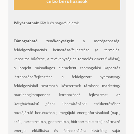
célzó beruházások
Pályázhatnak:
KKV-k és nagyvállalatok
Támogatható tevékenységek:
a mezőgazdasági
feldolgozókapacitás beindítása/fejlesztése (a termelési
kapacitás bővítése, a tevékenység és termelés diverzifikálása);
a projekt másodlagos elemeként csomagolási kapacitás
létrehozása/fejlesztése, a feldolgozott nyersanyag/
feldolgozásból származó késztermék tárolása; marketing/
marketingkomponens létrehozása/ fejlesztése; az
üvegházhatású gázok kibocsátásának csökkentéséhez
hozzájáruló beruházások; megújuló energiaforrásokból (nap-,
szél-, aerotermikus, geotermikus, hidrotermikus stb.) származó
energia előállítása és felhasználása kizárólag saját