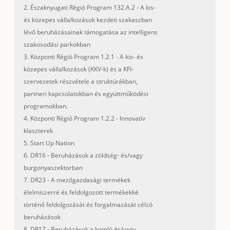
2. Északnyugati Régió Program 132.A.2 - A kis-
és közepes vállalkozások kezdeti szakaszban
lévő beruházásainak támogatása az intelligens
szakosodási parkokban
3. Központi Régió Program 1.2.1 - A kis- és
közepes vállalkozások (KKV-k) és a KFI-
szervezetek részvétele a struktúrákban,
partneri kapcsolatokban és együttműködési
programokban.
4. Központi Régió Program 1.2.2 - Innovatív
klaszterek
5. Start Up Nation
6. DR16 - Beruházások a zöldség- és/vagy
burgonyaszektorban
7. DR23 - A mezőgazdasági termékek
élelmiszerré és feldolgozott termékekké
történő feldolgozását és forgalmazását célzó
beruházások
8. DR17 - Beruházások a komló és/vagy