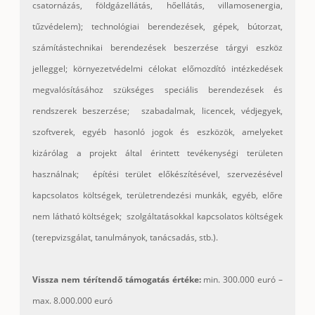
csatornázás, földgázellátás, hőellátás, villamosenergia,
tűzvédelem); technológiai berendezések, gépek, bútorzat,
számítástechnikai berendezések beszerzése tárgyi eszköz
jelleggel; környezetvédelmi célokat előmozdító intézkedések
megvalósításához szükséges speciális berendezések és
rendszerek beszerzése; szabadalmak, licencek, védjegyek,
szoftverek, egyéb hasonló jogok és eszközök, amelyeket
kizárólag a projekt által érintett tevékenységi területen
használnak; építési terület előkészítésével, szervezésével
kapcsolatos költségek, területrendezési munkák, egyéb, előre
nem látható költségek; szolgáltatásokkal kapcsolatos költségek
(terepvizsgálat, tanulmányok, tanácsadás, stb.).
Vissza nem térítendő támogatás értéke:
min. 300.000 euró –
max. 8.000.000 euró