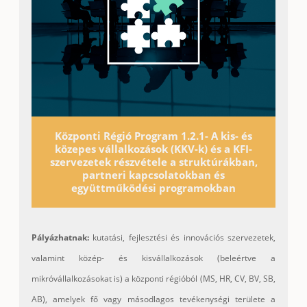
Központi Régió Program 1.2.1- A kis- és
közepes vállalkozások (KKV-k) és a KFI-
szervezetek részvétele a struktúrákban,
partneri kapcsolatokban és
együttműködési programokban
Pályázhatnak:
kutatási, fejlesztési és innovációs szervezetek,
valamint közép- és kisvállalkozások (beleértve a
mikróvállalkozásokat is) a központi régióból (MS, HR, CV, BV, SB,
AB), amelyek fő vagy másodlagos tevékenységi területe a