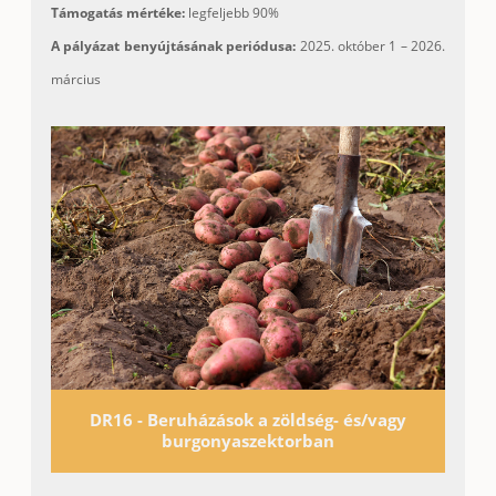
Támogatás mértéke:
legfeljebb 90%
A pályázat benyújtásának periódusa:
2025. október 1 – 2026.
március
DR16 - Beruházások a zöldség- és/vagy
burgonyaszektorban