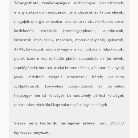
Támogatható tevékenységek:
technológiai berendezések;
energiatakarékos rendszerek, berendezések és felszerelések,
megújuló energiaforrásokat hasznosító rendszerek beszerzése;
közlekedési eszközök (személygépkocsik, autóbuszok,
kisbuszok, kerékpárok, mopedek, motorkerékpárok, gokartok,
ATV-k, lakókocsik motorral vagy anélkül, pótkocsik, félpótkocsik,
platók, izotermikus és hűtött platók, szabadidős vízi járművek,
repülőgépek); bútorok, irodai berendezések, a humán és anyagi
javak védelmét szolgáló rendszerek; bérek; közüzemi
szolgáltatások, könyvelési szolgáltatások és termelési
helyiségek bérleti költségei; bemutatóhely bérlési költségei;
tanácsadás; hitelekkel kapcsolatos pénzügyi költségek.
Vissza nem térítendő támogatás értéke:
max. 250.000
lej/kedvezményezett