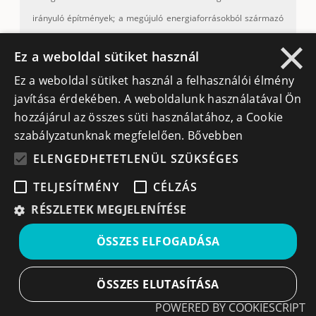
irányuló építmények; a megújuló energiaforrásokból származó
×
villamos energia termelésére és/vagy tárolására szolgáló új
Ez a weboldal sütiket használ
kapacitás építéséhez szükséges létesítmények/berendezések
Ez a weboldal sütiket használ a felhasználói élmény
felállításával és üzembe helyezésével kapcsolatos kiadások.
javítása érdekében. A weboldalunk használatával Ön
hozzájárul az összes süti használatához, a Cookie
Vissza nem térítendő támogatás értéke:
max. 20.000.000
szabályzatunknak megfelelően.
Bővebben
euró
ELENGEDHETETLENÜL SZÜKSÉGES
Szélenergia esetében:
TELJESÍTMÉNY
CÉLZÁS
– 700 000 euró/MW – 1 MW alatti vagy legfeljebb 1 MW
RÉSZLETEK MEGJELENÍTÉSE
kapacitás esetén;
– 700 000 euró/MW – 1 MW feletti beépített kapacitás esetén.
ÖSSZES ELFOGADÁSA
Napenergia esetében:
– 650 000 euró/MW – 1 MW alatti vagy legfeljebb 1 MW
ÖSSZES ELUTASÍTÁSA
kapacitás esetén;
POWERED BY COOKIESCRIPT
– 550 000 euró/MW – 1 MW feletti beépített kapacitás esetén