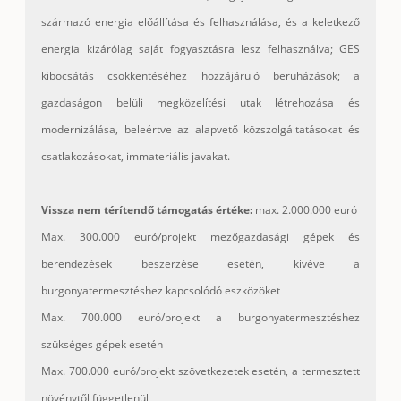
származó energia előállítása és felhasználása, és a keletkező
energia kizárólag saját fogyasztásra lesz felhasználva; GES
kibocsátás csökkentéséhez hozzájáruló beruházások; a
gazdaságon belüli megközelítési utak létrehozása és
modernizálása, beleértve az alapvető közszolgáltatásokat és
csatlakozásokat, immateriális javakat.
Vissza nem térítendő támogatás értéke:
max. 2.000.000 euró
Max. 300.000 euró/projekt mezőgazdasági gépek és
berendezések beszerzése esetén, kivéve a
burgonyatermesztéshez kapcsolódó eszközöket
Max. 700.000 euró/projekt a burgonyatermesztéshez
szükséges gépek esetén
Max. 700.000 euró/projekt szövetkezetek esetén, a termesztett
növénytől függetlenül