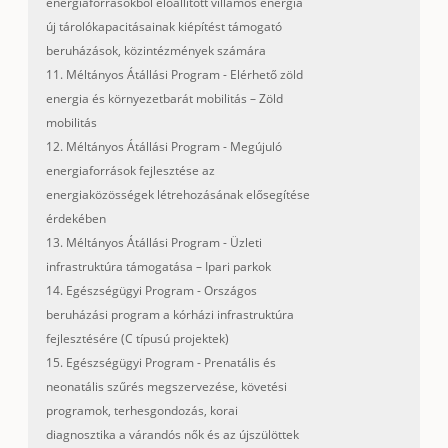
energiaforrásokból előállított villamos energia
új tárolókapacitásainak kiépítést támogató
beruházások, közintézmények számára
11. Méltányos Átállási Program - Elérhető zöld
energia és környezetbarát mobilitás – Zöld
mobilitás
12. Méltányos Átállási Program - Megújuló
energiaforrások fejlesztése az
energiaközösségek létrehozásának elősegítése
érdekében
13. Méltányos Átállási Program - Üzleti
infrastruktúra támogatása – Ipari parkok
14. Egészségügyi Program - Országos
beruházási program a kórházi infrastruktúra
fejlesztésére (C típusú projektek)
15. Egészségügyi Program - Prenatális és
neonatális szűrés megszervezése, követési
programok, terhesgondozás, korai
diagnosztika a várandós nők és az újszülöttek