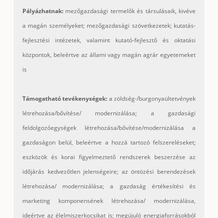
Pályázhatnak:
mezőgazdasági termelők és társulásaik, kivéve
a magán személyeket; mezőgazdasági szövetkezetek; kutatás-
fejlesztési intézetek, valamint kutató-fejlesztő és oktatási
központok, beleértve az állami vagy magán agrár egyetemeket
is
Támogatható tevékenységek:
a zöldség-/burgonyaültetvények
létrehozása/bővítése/ modernizálása; a gazdasági
feldolgozóegységek létrehozása/bővítése/
modernizálása a
gazdaságon belül, beleértve a hozzá tartozó felszereléseket;
eszközök és korai figyelmeztető rendszerek beszerzése az
időjárás kedvezőtlen jelenségeire; az öntözési berendezések
létrehozása/ modernizálása; a gazdaság értékesítési és
marketing komponensének létrehozása/ modernizálása,
ideértve az élelmiszerkocsikat is; megújuló energiaforrásokból