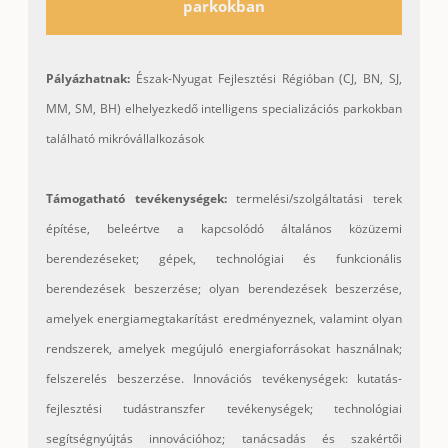
parkokban
Pályázhatnak:
Észak-Nyugat Fejlesztési Régióban (CJ, BN, SJ,
MM, SM, BH) elhelyezkedő intelligens specializációs parkokban
található mikróvállalkozások
Támogatható tevékenységek:
termelési/szolgáltatási terek
építése, beleértve a kapcsolódó általános közüzemi
berendezéseket; gépek, technológiai és funkcionális
berendezések beszerzése; olyan berendezések beszerzése,
amelyek energiamegtakarítást eredményeznek, valamint olyan
rendszerek, amelyek megújuló energiaforrásokat használnak;
felszerelés beszerzése. Innovációs tevékenységek: kutatás-
fejlesztési tudástranszfer tevékenységek; technológiai
segítségnyújtás innovációhoz; tanácsadás és szakértői