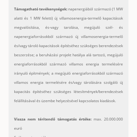
Támogatható tevékenységek:
napenergiából származó (1 MW
alatti és 1 MW feletti) új villamosenergia-termelő kapacitások
megvalósítása, és-vagy tarolása, megújuló szél- és
napenergiaforrásokból származó új villamosenergia-termelő
és/vagy tároló kapacitások építéséhez szükséges berendezések
beszerzése; a beruházási projekt hatálya alá tartozó, megújuló
energiaforrásokból származó villamos energia termelésére
irányuló építmények; a megújuló energiaforrásokból származó
villamos energia termelésére és/vagy tárolására szolgáló új
kapacitás építéséhez szükséges létesítmények/berendezések
felállításával és üzembe helyezésével kapcsolatos kiadások.
Vissza nem térítendő támogatás értéke:
max. 20.000.000
euró