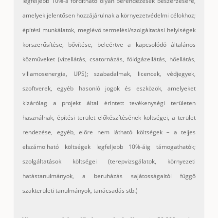
legfeljebb 10%-a fordítható olyan berendezések beszerzésére,
amelyek jelentősen hozzájárulnak a környezetvédelmi célokhoz;
építési munkálatok, meglévő termelési/szolgáltatási helyiségek
korszerűsítése, bővítése, beleértve a kapcsolódó általános
közműveket (vízellátás, csatornázás, földgázellátás, hőellátás,
villamosenergia, UPS); szabadalmak, licencek, védjegyek,
szoftverek, egyéb hasonló jogok és eszközök, amelyeket
kizárólag a projekt által érintett tevékenységi területen
használnak, építési terület előkészítésének költségei, a terület
rendezése, egyéb, előre nem látható költségek – a teljes
elszámolható költségek legfeljebb 10%-áig támogathatók;
szolgáltatások költségei (terepvizsgálatok, környezeti
hatástanulmányok, a beruházás sajátosságaitól függő
szakterületi tanulmányok, tanácsadás stb.)