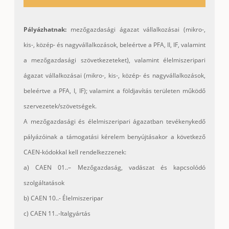
Pályázhatnak:
mezőgazdasági ágazat vállalkozásai (mikro-,
kis-, közép- és nagyvállalkozások, beleértve a PFA, II, IF, valamint
a mezőgazdasági szövetkezeteket), valamint élelmiszeripari
ágazat vállalkozásai (mikro-, kis-, közép- és nagyvállalkozások,
beleértve a PFA, I, IF); valamint a földjavítás területen működő
szervezetek/szövetségek.
A mezőgazdasági és élelmiszeripari ágazatban tevékenykedő
pályázóinak a támogatási kérelem benyújtásakor a következő
CAEN-kódokkal kell rendelkezzenek:
a) CAEN 01..– Mezőgazdaság, vadászat és kapcsolódó
szolgáltatások
b) CAEN 10..- Élelmiszeripar
c) CAEN 11..-Italgyártás