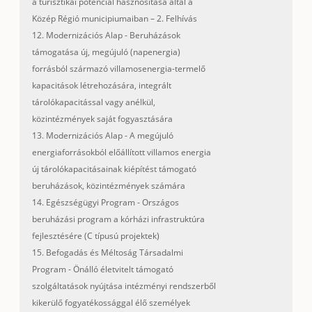
a turisztikai potenciál hasznositása által a
Közép Régió municipiumaiban – 2. Felhívás
12. Modernizációs Alap - Beruházások
támogatása új, megújuló (napenergia)
forrásból származó villamosenergia-termelő
kapacitások létrehozására, integrált
tárolókapacitással vagy anélkül,
közintézmények saját fogyasztására
13. Modernizációs Alap - A megújuló
energiaforrásokból előállított villamos energia
új tárolókapacitásainak kiépítést támogató
beruházások, közintézmények számára
14. Egészségügyi Program - Országos
beruházási program a kórházi infrastruktúra
fejlesztésére (C típusú projektek)
15. Befogadás és Méltoság Társadalmi
Program - Önálló életvitelt támogató
szolgáltatások nyújtása intézményi rendszerből
kikerülő fogyatékossággal élő személyek