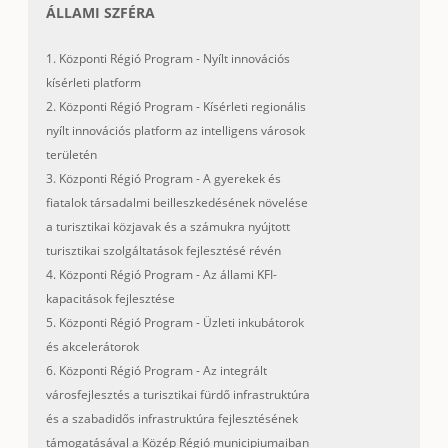
ÁLLAMI SZFÉRA
1. Központi Régió Program - Nyílt innovációs
kísérleti platform
2. Központi Régió Program - Kísérleti regionális
nyílt innovációs platform az intelligens városok
területén
3. Központi Régió Program - A gyerekek és
fiatalok társadalmi beilleszkedésének növelése
a turisztikai közjavak és a számukra nyújtott
turisztikai szolgáltatások fejlesztésé révén
4. Központi Régió Program - Az állami KFI-
kapacitások fejlesztése
5. Központi Régió Program - Üzleti inkubátorok
és akcelerátorok
6. Központi Régió Program - Az integrált
városfejlesztés a turisztikai fürdő infrastruktúra
és a szabadidős infrastruktúra fejlesztésének
támogatásával a Közép Régió municipiumaiban