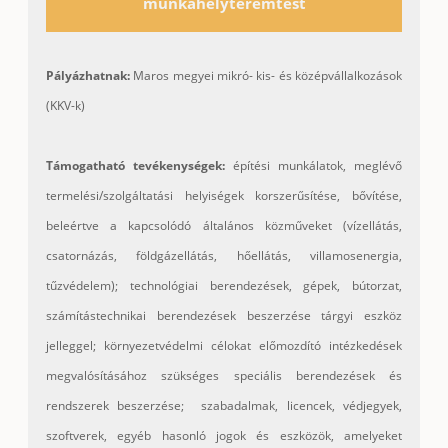
munkahelyteremtést
Pályázhatnak:
Maros megyei mikró- kis- és középvállalkozások
(KKV-k)
Támogatható tevékenységek:
építési munkálatok, meglévő
termelési/szolgáltatási helyiségek korszerűsítése, bővítése,
beleértve a kapcsolódó általános közműveket (vízellátás,
csatornázás, földgázellátás, hőellátás, villamosenergia,
tűzvédelem); technológiai berendezések, gépek, bútorzat,
számítástechnikai berendezések beszerzése tárgyi eszköz
jelleggel; környezetvédelmi célokat előmozdító intézkedések
megvalósításához szükséges speciális berendezések és
rendszerek beszerzése; szabadalmak, licencek, védjegyek,
szoftverek, egyéb hasonló jogok és eszközök, amelyeket