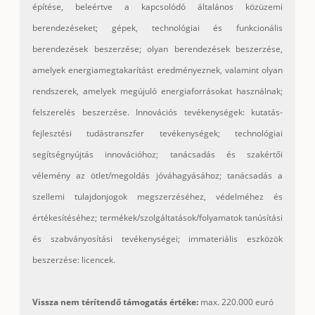
építése, beleértve a kapcsolódó általános közüzemi
berendezéseket; gépek, technológiai és funkcionális
berendezések beszerzése; olyan berendezések beszerzése,
amelyek energiamegtakarítást eredményeznek, valamint olyan
rendszerek, amelyek megújuló energiaforrásokat használnak;
felszerelés beszerzése. Innovációs tevékenységek: kutatás-
fejlesztési tudástranszfer tevékenységek; technológiai
segítségnyújtás innovációhoz; tanácsadás és szakértői
vélemény az ötlet/megoldás jóváhagyásához; tanácsadás a
szellemi tulajdonjogok megszerzéséhez, védelméhez és
értékesítéséhez; termékek/szolgáltatások/
folyamatok tanúsítási
és szabványosítási tevékenységei; immateriális eszközök
beszerzése: licencek.
Vissza nem térítendő támogatás értéke:
max. 220.000 euró