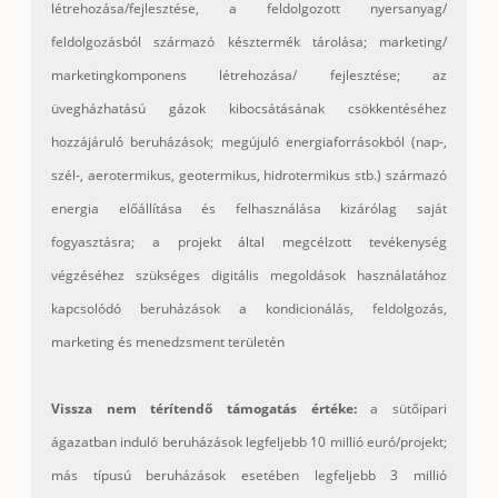
létrehozása/fejlesztése, a feldolgozott nyersanyag/
feldolgozásból származó késztermék tárolása; marketing/
marketingkomponens létrehozása/ fejlesztése; az
üvegházhatású gázok kibocsátásának csökkentéséhez
hozzájáruló beruházások; megújuló energiaforrásokból (nap-,
szél-, aerotermikus, geotermikus, hidrotermikus stb.) származó
energia előállítása és felhasználása kizárólag saját
fogyasztásra; a projekt által megcélzott tevékenység
végzéséhez szükséges digitális megoldások használatához
kapcsolódó beruházások a kondicionálás, feldolgozás,
marketing és menedzsment területén
Vissza nem térítendő támogatás értéke:
a sütőipari
ágazatban induló beruházások legfeljebb 10 millió euró/projekt;
más típusú beruházások esetében legfeljebb 3 millió