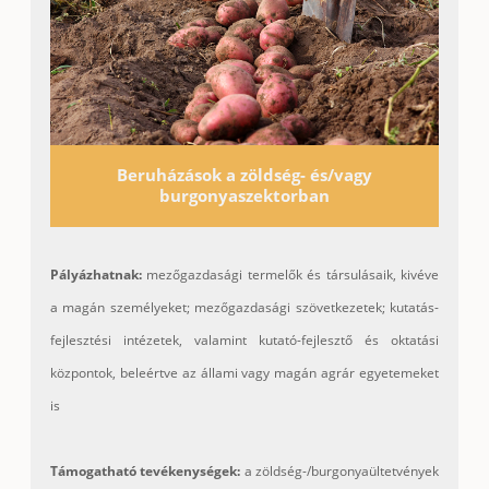
Beruházások a zöldség- és/vagy
burgonyaszektorban
Pályázhatnak:
mezőgazdasági termelők és társulásaik, kivéve
a magán személyeket; mezőgazdasági szövetkezetek; kutatás-
fejlesztési intézetek, valamint kutató-fejlesztő és oktatási
központok, beleértve az állami vagy magán agrár egyetemeket
is
Támogatható tevékenységek:
a zöldség-/burgonyaültetvények