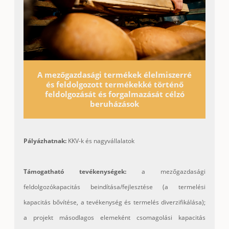
A mezőgazdasági termékek élelmiszerré
és feldolgozott termékekké történő
feldolgozását és forgalmazását célzó
beruházások
Pályázhatnak:
KKV-k és nagyvállalatok
Támogatható tevékenységek:
a mezőgazdasági
feldolgozókapacitás beindítása/fejlesztése (a termelési
kapacitás bővítése, a tevékenység és termelés diverzifikálása);
a projekt másodlagos elemeként csomagolási kapacitás