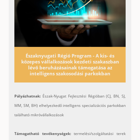
Északnyugati Régió Program - A kis- és
közepes vállalkozások kezdeti szakaszban
lévő beruházásainak támogatása az
intelligens szakosodási parkokban
Pályázhatnak:
Észak-Nyugat Fejlesztési Régióban (CJ, BN, SJ,
MM, SM, BH) elhelyezkedő intelligens specializációs parkokban
található mikróvállalkozások
Támogatható tevékenységek:
termelési/szolgáltatási terek