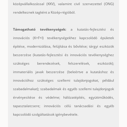
középvállalkozással (KKV), valamint civil szervezettel (ONG)
rendelkeznek tagként a Közép-régióból.
Támogatható tevékenységek:
a kutatás-fejlesztési és
innovációs (K+F+I) tevékenységekhez kapcsolódó épületek
építése, modernizálása, felújítása és bővítése; tárgyi eszközök
beszerzése (kutatás-fejlesztési és innovációs tevékenységhez
szükséges berendezések, felszerelések, eszközök);
immateriális javak beszerzése (beleértve a kutatáshoz és
innovációhoz szükséges szellemi tulajdonjogokat, például
szabadalmakat); szabadalmak és egyéb szellemi tulajdonjogok
érvényesítése és védelme; hálózatépítés, együttműködés,
tapasztalatcsere; innovációs célú tanácsadási és egyéb
kapcsolódó szolgáltatások igénybevétele.