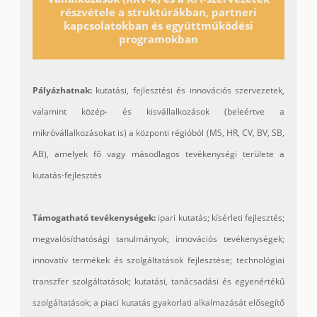
részvétele a struktúrákban, partneri
kapcsolatokban és együttműködési
programokban
Pályázhatnak:
kutatási, fejlesztési és innovációs szervezetek,
valamint közép- és kisvállalkozások (beleértve a
mikróvállalkozásokat is) a központi régióból (MS, HR, CV, BV, SB,
AB), amelyek fő vagy másodlagos tevékenységi területe a
kutatás-fejlesztés
Támogatható tevékenységek:
ipari kutatás; kísérleti fejlesztés;
megvalósíthatósági tanulmányok; innovációs tevékenységek;
innovatív termékek és szolgáltatások fejlesztése; technológiai
transzfer szolgáltatások; kutatási, tanácsadási és egyenértékű
szolgáltatások; a piaci kutatás gyakorlati alkalmazását elősegítő