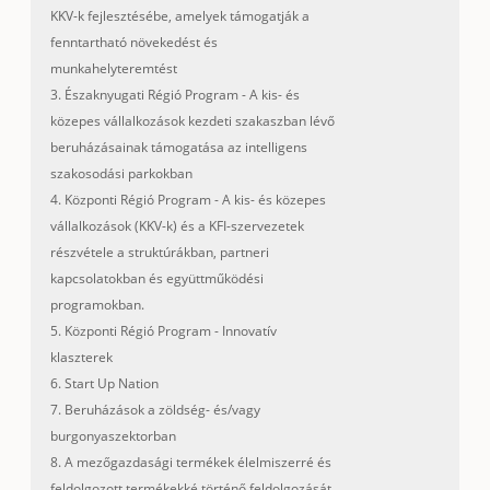
KKV-k fejlesztésébe, amelyek támogatják a
fenntartható növekedést és
munkahelyteremtést
3. Északnyugati Régió Program - A kis- és
közepes vállalkozások kezdeti szakaszban lévő
beruházásainak támogatása az intelligens
szakosodási parkokban
4. Központi Régió Program - A kis- és közepes
vállalkozások (KKV-k) és a KFI-szervezetek
részvétele a struktúrákban, partneri
kapcsolatokban és együttműködési
programokban.
5. Központi Régió Program - Innovatív
klaszterek
6. Start Up Nation
7. Beruházások a zöldség- és/vagy
burgonyaszektorban
8. A mezőgazdasági termékek élelmiszerré és
feldolgozott termékekké történő feldolgozását