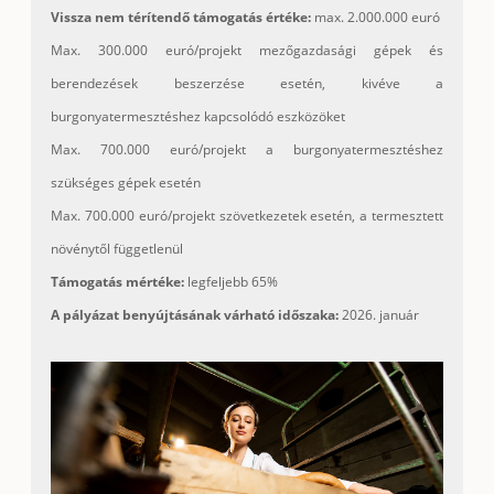
Vissza nem térítendő támogatás értéke:
max. 2.000.000 euró
Max. 300.000 euró/projekt mezőgazdasági gépek és
berendezések beszerzése esetén, kivéve a
burgonyatermesztéshez kapcsolódó eszközöket
Max. 700.000 euró/projekt a burgonyatermesztéshez
szükséges gépek esetén
Max. 700.000 euró/projekt szövetkezetek esetén, a termesztett
növénytől függetlenül
Támogatás mértéke:
legfeljebb 65%
A pályázat benyújtásának várható időszaka:
2026. január