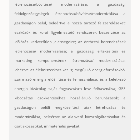
létrehozása/bővítése/ modernizálása; a gazdasági
feldolgozóegységek létrehozása/bővítése/
modernizálása a
gazdaságon belül, beleértve a hozzá tartozó felszereléseket;
eszközök és korai figyelmeztető rendszerek beszerzése az
időjárás kedvezőtlen jelenségeire; az öntözési berendezések
létrehozása/ modernizálása; a gazdaság értékesítési és
marketing komponensének létrehozása/ modernizálása,
ideértve az élelmiszerkocsikat is; megújuló energiaforrásokból
származó energia előállítása és felhasználása, és a keletkező
energia kizárólag saját fogyasztásra lesz felhasználva; GES
kibocsátás csökkentéséhez hozzájáruló beruházások; a
gazdaságon belüli megközelítési utak létrehozása és
modernizálása, beleértve az alapvető közszolgáltatásokat és
csatlakozásokat, immateriális javakat.