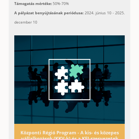
Támogatás mértéke:
50%-70%
A pályázat benyújtásának periódusa:
2024. június 10 - 2025.
december 10
Központi Régió Program - A kis- és közepes
vállalkozások (KKV-k) és a KFI-szervezetek