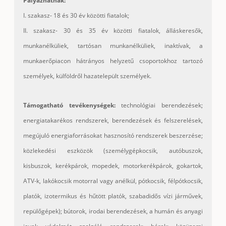
Pályázhatnak:
I. szakasz- 18 és 30 év közötti fiatalok;
II. szakasz- 30 és 35 év közötti fiatalok, álláskeresők,
munkanélküliek, tartósan munkanélküliek, inaktívak, a
munkaerőpiacon hátrányos helyzetű csoportokhoz tartozó
személyek, külföldről hazatelepült személyek.
Támogatható tevékenységek:
technológiai berendezések;
energiatakarékos rendszerek, berendezések és felszerelések,
megújuló energiaforrásokat hasznosító rendszerek beszerzése;
közlekedési eszközök (személygépkocsik, autóbuszok,
kisbuszok, kerékpárok, mopedek, motorkerékpárok, gokartok,
ATV-k, lakókocsik motorral vagy anélkül, pótkocsik, félpótkocsik,
platók, izotermikus és hűtött platók, szabadidős vízi járművek,
repülőgépek); bútorok, irodai berendezések, a humán és anyagi