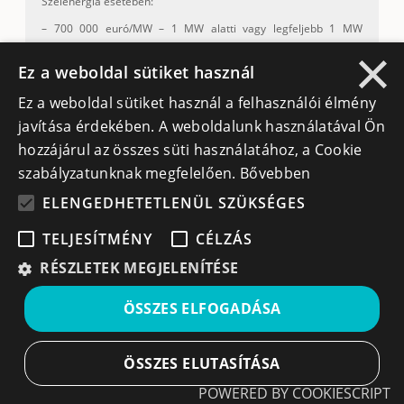
Szélenergia esetében:
– 700 000 euró/MW – 1 MW alatti vagy legfeljebb 1 MW
×
kapacitás esetén;
Ez a weboldal sütiket használ
– 700 000 euró/MW – 1 MW feletti beépített kapacitás esetén.
Ez a weboldal sütiket használ a felhasználói élmény
Napenergia esetében:
javítása érdekében. A weboldalunk használatával Ön
– 650 000 euró/MW – 1 MW alatti vagy legfeljebb 1 MW
hozzájárul az összes süti használatához, a Cookie
kapacitás esetén;
szabályzatunknak megfelelően.
Bővebben
– 550 000 euró/MW – 1 MW feletti beépített kapacitás esetén
ELENGEDHETETLENÜL SZÜKSÉGES
Támogatás mértéke:
max. 100%
TELJESÍTMÉNY
CÉLZÁS
A pályázat benyújtásának várható időszaka:
2026. január
RÉSZLETEK MEGJELENÍTÉSE
ÖSSZES ELFOGADÁSA
ÖSSZES ELUTASÍTÁSA
POWERED BY COOKIESCRIPT