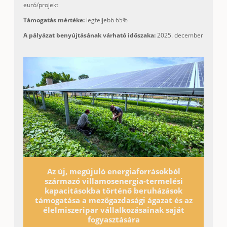
euró/projekt
Támogatás mértéke:
legfeljebb 65%
A pályázat benyújtásának várható időszaka:
2025. december
Az új, megújuló energiaforrásokból
származó villamosenergia-termelési
kapacitásokba történő beruházások
támogatása a mezőgazdasági ágazat és az
élelmiszeripar vállalkozásainak saját
fogyasztására