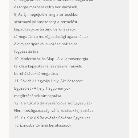
és forgalmazását célzó beruházások
9. Az új, megújuló energiaforrásokból
származó villamosenergia-termelési
kapacitásokba történő beruházások
támogatása a mezőgazdasági ágazat és az
élelmiszeripar vállalkozásainak saját
fogyasztására
10. Modernizációs Alap - A villamosenergia
tárolási kapacitás fejlesztésére irányuló
beruházások támogatása
11. Sóvidék-Hegyalja Helyi Akciócsoport
Egyesület - A helyi hagyományok
megőrzésének támogatása
12. Kis-Küküllő Balavásár-Sóvárad Egyesület -
Nem mezőgazdasági vállalkozások fejlesztése
13. Kis-Küküllő Balavásár-Sóvárad Egyesület -
Turizmusba történő beruházások