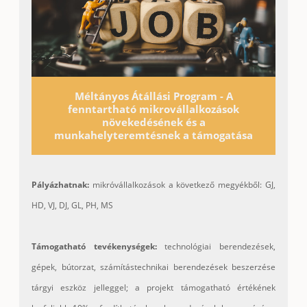
Méltányos Átállási Program - A
fenntartható mikrovállalkozások
növekedésének és a
munkahelyteremtésnek a támogatása
Pályázhatnak:
mikróvállalkozások a következő megyékből: GJ,
HD, VJ, DJ, GL, PH, MS
Támogatható tevékenységek:
technológiai berendezések,
gépek, bútorzat, számítástechnikai berendezések beszerzése
tárgyi eszköz jelleggel; a projekt támogatható értékének