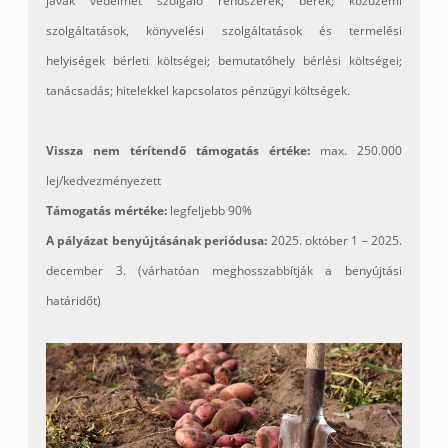
javak védelmét szolgáló rendszerek; bérek; közüzemi
szolgáltatások, könyvelési szolgáltatások és termelési
helyiségek bérleti költségei; bemutatóhely bérlési költségei;
tanácsadás; hitelekkel kapcsolatos pénzügyi költségek.
Vissza nem térítendő támogatás értéke:
max. 250.000
lej/kedvezményezett
Támogatás mértéke:
legfeljebb 90%
A pályázat benyújtásának periódusa:
2025. október 1 – 2025.
december 3. (várhatóan meghosszabbítják a benyújtási
határidőt)