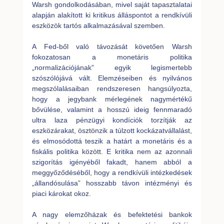
Warsh gondolkodásában, mivel saját tapasztalatai
alapján alakított ki kritikus álláspontot a rendkívüli
eszközök tartós alkalmazásával szemben.
A Fed-ből való távozását követően Warsh
fokozatosan a monetáris politika
„normalizációjának” egyik legismertebb
szószólójává vált. Elemzéseiben és nyilvános
megszólalásaiban rendszeresen hangsúlyozta,
hogy a jegybank mérlegének nagymértékű
bővülése, valamint a hosszú ideig fennmaradó
ultra laza pénzügyi kondíciók torzítják az
eszközárakat, ösztönzik a túlzott kockázatvállalást,
és elmosódottá teszik a határt a monetáris és a
fiskális politika között. E kritika nem az azonnali
szigorítás igényéből fakadt, hanem abból a
meggyőződéséből, hogy a rendkívüli intézkedések
„állandósulása” hosszabb távon intézményi és
piaci károkat okoz.
A nagy elemzőházak és befektetési bankok