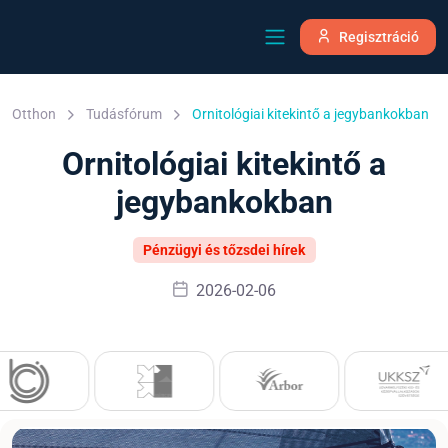
Regisztráció
Otthon
Tudásfórum
Ornitológiai kitekintő a jegybankokban
Ornitológiai kitekintő a
jegybankokban
Pénzügyi és tőzsdei hírek
2026-02-06