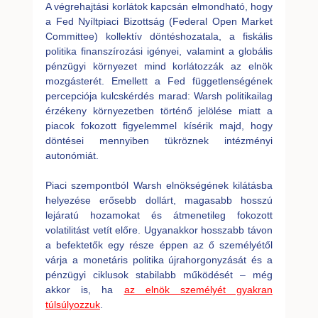
A végrehajtási korlátok kapcsán elmondható, hogy
a Fed Nyíltpiaci Bizottság (Federal Open Market
Committee) kollektív döntéshozatala, a fiskális
politika finanszírozási igényei, valamint a globális
pénzügyi környezet mind korlátozzák az elnök
mozgásterét. Emellett a Fed függetlenségének
percepciója kulcskérdés marad: Warsh politikailag
érzékeny környezetben történő jelölése miatt a
piacok fokozott figyelemmel kísérik majd, hogy
döntései mennyiben tükröznek intézményi
autonómiát.
Piaci szempontból Warsh elnökségének kilátásba
helyezése erősebb dollárt, magasabb hosszú
lejáratú hozamokat és átmenetileg fokozott
volatilitást vetít előre. Ugyanakkor hosszabb távon
a befektetők egy része éppen az ő személyétől
várja a monetáris politika újrahorgonyzását és a
pénzügyi ciklusok stabilabb működését – még
akkor is, ha
az elnök személyét gyakran
túlsúlyozzuk
.