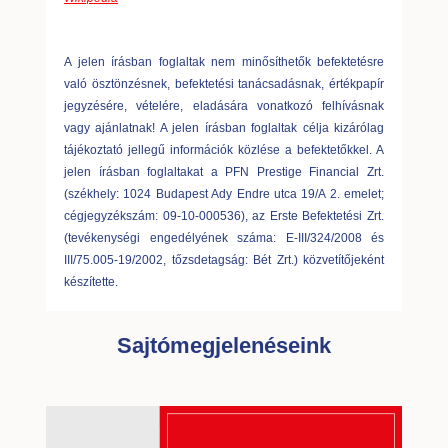
A jelen írásban foglaltak nem minősíthetők befektetésre
való ösztönzésnek, befektetési tanácsadásnak, értékpapír
jegyzésére, vételére, eladására vonatkozó felhívásnak
vagy ajánlatnak! A jelen írásban foglaltak célja kizárólag
tájékoztató jellegű információk közlése a befektetőkkel. A
jelen írásban foglaltakat a PFN Prestige Financial Zrt.
(székhely: 1024 Budapest Ady Endre utca 19/A 2. emelet;
cégjegyzékszám: 09-10-000536), az Erste Befektetési Zrt.
(tevékenységi engedélyének száma: E-III/324/2008 és
III/75.005-19/2002, tőzsdetagság: Bét Zrt.) közvetítőjeként
készítette.
Sajtómegjelenéseink