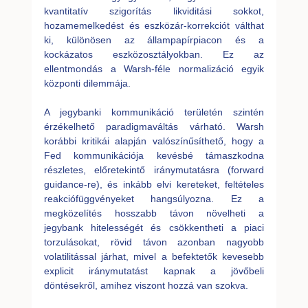
kvantitatív szigorítás likviditási sokkot,
hozamemelkedést és eszközár-korrekciót válthat
ki, különösen az állampapírpiacon és a
kockázatos eszközosztályokban. Ez az
ellentmondás a Warsh-féle normalizáció egyik
központi dilemmája.
A jegybanki kommunikáció területén szintén
érzékelhető paradigmaváltás várható. Warsh
korábbi kritikái alapján valószínűsíthető, hogy a
Fed kommunikációja kevésbé támaszkodna
részletes, előretekintő iránymutatásra (forward
guidance-re), és inkább elvi kereteket, feltételes
reakciófüggvényeket hangsúlyozna. Ez a
megközelítés hosszabb távon növelheti a
jegybank hitelességét és csökkentheti a piaci
torzulásokat, rövid távon azonban nagyobb
volatilitással járhat, mivel a befektetők kevesebb
explicit iránymutatást kapnak a jövőbeli
döntésekről, amihez viszont hozzá van szokva.