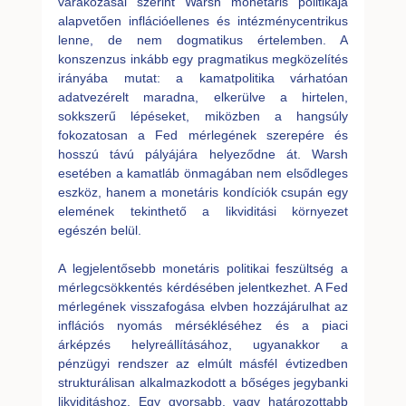
várakozásai szerint Warsh monetáris politikája
alapvetően inflációellenes és intézménycentrikus
lenne, de nem dogmatikus értelemben. A
konszenzus inkább egy pragmatikus megközelítés
irányába mutat: a kamatpolitika várhatóan
adatvezérelt maradna, elkerülve a hirtelen,
sokkszerű lépéseket, miközben a hangsúly
fokozatosan a Fed mérlegének szerepére és
hosszú távú pályájára helyeződne át. Warsh
esetében a kamatláb önmagában nem elsődleges
eszköz, hanem a monetáris kondíciók csupán egy
elemének tekinthető a likviditási környezet
egészén belül.
A legjelentősebb monetáris politikai feszültség a
mérlegcsökkentés kérdésében jelentkezhet. A Fed
mérlegének visszafogása elvben hozzájárulhat az
inflációs nyomás mérsékléséhez és a piaci
árképzés helyreállításához, ugyanakkor a
pénzügyi rendszer az elmúlt másfél évtizedben
strukturálisan alkalmazkodott a bőséges jegybanki
likviditáshoz. Egy gyorsabb, vagy határozottabb