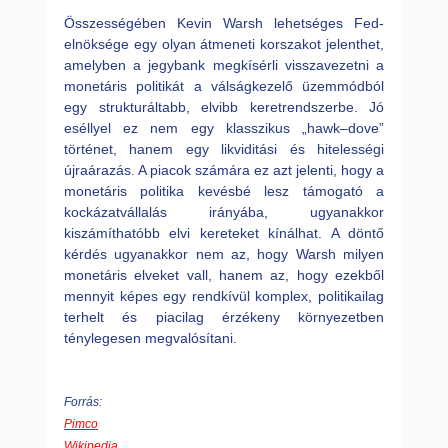
Összességében Kevin Warsh lehetséges Fed-
elnöksége egy olyan átmeneti korszakot jelenthet,
amelyben a jegybank megkísérli visszavezetni a
monetáris politikát a válságkezelő üzemmódból
egy strukturáltabb, elvibb keretrendszerbe. Jó
eséllyel ez nem egy klasszikus „hawk–dove”
történet, hanem egy likviditási és hitelességi
újraárazás. A piacok számára ez azt jelenti, hogy a
monetáris politika kevésbé lesz támogató a
kockázatvállalás irányába, ugyanakkor
kiszámíthatóbb elvi kereteket kínálhat. A döntő
kérdés ugyanakkor nem az, hogy Warsh milyen
monetáris elveket vall, hanem az, hogy ezekből
mennyit képes egy rendkívül komplex, politikailag
terhelt és piacilag érzékeny környezetben
ténylegesen megvalósítani.
Forrás:
Pimco
Wikipedia