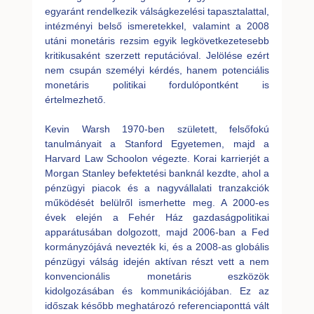
egyaránt rendelkezik válságkezelési tapasztalattal,
intézményi belső ismeretekkel, valamint a 2008
utáni monetáris rezsim egyik legkövetkezetesebb
kritikusaként szerzett reputációval. Jelölése ezért
nem csupán személyi kérdés, hanem potenciális
monetáris politikai fordulópontként is
értelmezhető.
Kevin Warsh 1970-ben született, felsőfokú
tanulmányait a Stanford Egyetemen, majd a
Harvard Law Schoolon végezte. Korai karrierjét a
Morgan Stanley befektetési banknál kezdte, ahol a
pénzügyi piacok és a nagyvállalati tranzakciók
működését belülről ismerhette meg. A 2000-es
évek elején a Fehér Ház gazdaságpolitikai
apparátusában dolgozott, majd 2006-ban a Fed
kormányzójává nevezték ki, és a 2008-as globális
pénzügyi válság idején aktívan részt vett a nem
konvencionális monetáris eszközök
kidolgozásában és kommunikációjában. Ez az
időszak később meghatározó referenciaponttá vált