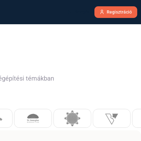
Belépés
Regisztráció
ségépítési témákban