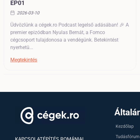
EP01
2026-03-10
Üdvözlünk a cégek.ro Podcast legelső adásában! 🎉 A
premier epizódban Nyulas Bernát, a Fomco
cégcsoport tulajdonosa a vendégünk. Betekintést
nyerhetü...
Megtekintés
Általá
Kezdőlap
Tudásfórum
KAPCSOLATÉPÍTÉS ROMÁNIAI