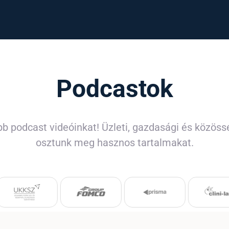
Podcastok
b podcast videóinkat! Üzleti, gazdasági és közös
osztunk meg hasznos tartalmakat.