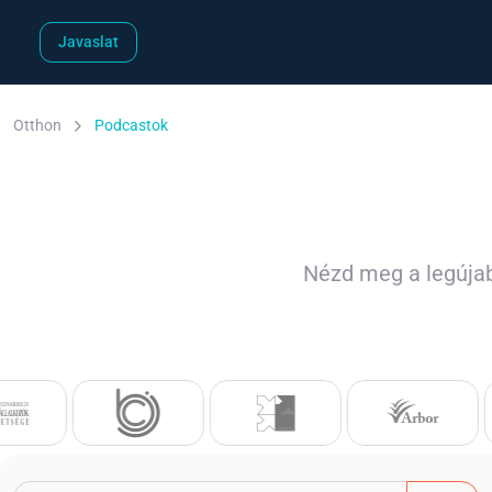
Javaslat
Otthon
Podcastok
Nézd meg a legújab