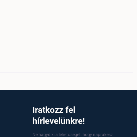
a
Iratkozz fel
hírlevelünkre!
Ne hagyd ki a lehetőséget, hogy naprakész