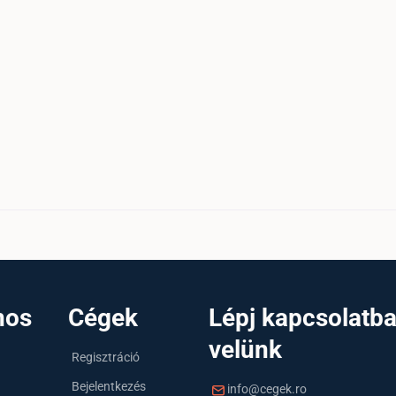
nos
Cégek
Lépj kapcsolatb
velünk
Regisztráció
Bejelentkezés
info@cegek.ro