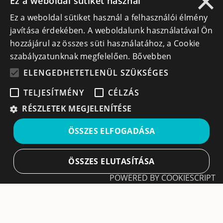
×
Ez a weboldal sütiket használ
szintű építkezés, a hatékony skálázódás és
Ez a weboldal sütiket használ a felhasználói élmény
a tapasztalt cégvezetés minden
javítása érdekében. A weboldalunk használatával Ön
kulisszatitka, ezt az adást semmiképp ne
hozzájárul az összes süti használatához, a Cookie
hagyd ki! 👉 Tetszett a beszélgetés?
szabályzatunknak megfelelően.
Bővebben
Iratkozz fel a csatornánkra, nyomj egy
ELENGEDHETETLENÜL SZÜKSÉGES
lájkot, és írd meg kommentben, hogy
TELJESÍTMÉNY
CÉLZÁS
számodra mi volt a legfontosabb tanulság
Zsolt történetéből! Tarts velünk a többi
RÉSZLETEK MEGJELENÍTÉSE
felületen is: 🌐 Weboldal: cegek.ro 🔵
ÖSSZES ELFOGADÁSA
Facebook: Cégek.ro 📸 Instagram: cegek.ro
ÖSSZES ELUTASÍTÁSA
POWERED BY COOKIESCRIPT
Általános
Cégek
Elengedhetetlenül szükséges
Teljesítmény
Kezdőlap
Regisztráció