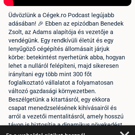
Üdvözlünk a Cégek.ro Podcast legújabb
adásában! 🎉 Ebben az epizódban Benedek
Zsolt, az Adams alapítója és vezetője a
vendégünk. Egy rendkívüli életút és egy
lenyűgöző cégépítés állomásait járjuk
körbe: betekintést nyerhetünk abba, hogyan
lehet a nulláról felépíteni, majd sikeresen
irányítani egy több mint 300 főt
foglalkoztató vállalatot a folyamatosan
változó gazdasági környezetben.
Beszélgetünk a kitartásról, egy ekkora
csapat menedzselésének kihívásairól és
arról a vezetői mentalitásról, amely hosszú
távon is biztosítja a dinamikus növekedést
és a piaci stabilitást. Ha érdekel a stratégiai